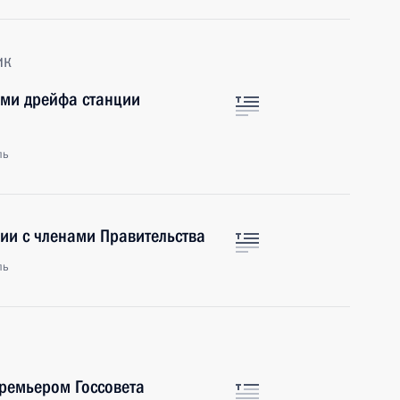
ик
ами дрейфа станции
ль
ии с членами Правительства
ль
Премьером Госсовета