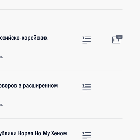
оссийско-корейских
3м
ль
говоров в расширенном
ль
ублики Корея Но Му Хёном