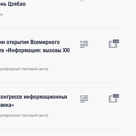
энь Цзябао
ль
ии открытия Всемирного
14м
тв «Информация: вызовы XXI
ународный торговый центр
конгрессе информационных
17м
 века»
ународный торговый центр