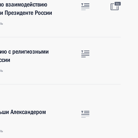
 по взаимодействию
6м
и Президенте России
ль
вию с религиозными
ссии
ль
льши Александером
ль