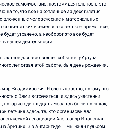
ческое самочувствие, поэтому деятельность это
аю на то, что все накопленное за десятилетия
ии президиума
се вложенные человеческие и материальные
емам использования
досоветстских времен и в советское время, все,
м хозяйстве
е будет утрачено, а наоборот это все будет
 в нашей деятельности.
приятное для всех коллег событие: у Артура
ного лет отдал этой работе, был день рождения.
 президиума Государственного
.
ия современных технологий
имир Владимирович. Я очень коротко, потому что
ность с Вами встречаться, и здесь участники
, которые одиннадцать месяцев были во льдах,
три летчика здесь, те, кто организовывал
рологической ассоциации Александр Иванович.
 и в Арктике, и в Антарктиде – мы жили пульсом