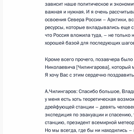
зависит наше политическое и экономи
30 сентября 2004 года, четверг
важная и нужная. И я очень рассчитыв
Заключительное слово на заседан
освоения Севера России – Арктики, в
Государственного совета по пробл
ресурсы, которые вкладывались еще с 
современных технологий в сельско
что Россия вложила туда, – не только н
хорошей базой для последующих шагов
30 сентября 2004 года, 20:25
Саратов
Кроме всего прочего, позавчера было 
Николаевича [Чилингарова], который м
Вступительное слово на заседании
Я хочу Вас с этим сердечно поздравить
совета по проблемам использован
в сельском хозяйстве
А.Чилингаров: Спасибо большое, Влад
30 сентября 2004 года, 16:57
Саратов
у меня есть хоть теоретическая возмож
дрейфующей станции – девять человек
экспедиция по эвакуации и спасению, 
станцию, президент всемирной метео
29 сентября 2004 года, среда
Но мы всегда, где бы ни находились –