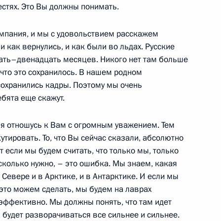
рестях. Это Вы должны понимать.
 по взаимодействию
6м
и Президенте России
омпания, и мы с удовольствием расскажем
ль
 и как вернулись, и как были во льдах. Русские
цать–двенадцать месяцев. Никого нет там больше
, что это сохранилось. В нашем родном
вию с религиозными
сохранились кадры. Поэтому мы очень
ссии
ебята еще скажут.
ль
, я отношусь к Вам с огромным уважением. Тем
утировать. То, что Вы сейчас сказали, абсолютно
т если мы будем считать, что только мы, только
 сколько нужно, – это ошибка. Мы знаем, какая
Севере и в Арктике, и в Антарктике. И если мы
льши Александером
ы это можем сделать, мы будем на лаврах
я эффективно. Мы должны понять, что там идет
ль
 будет разворачиваться все сильнее и сильнее.