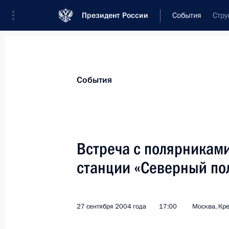
Президент России
События
Стру
Президент
Администрация
Государст
Новости
Стенограммы
Поездки
Те
События
Рубрикация материалов
Все материалы
Встреча с полярникам
Послания Федеральному Собранию
станции «Северный по
Заявления по важнейшим вопросам
Совещания, заседания, рабочие встречи
27 сентября 2004 года
17:00
Москва, Кр
Речи и обращения