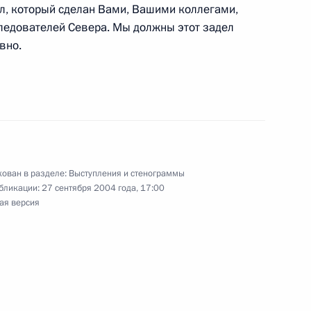
ел, который сделан Вами, Вашими коллегами,
едователей Севера. Мы должны этот задел
вно.
ик
ами дрейфа станции
ль
ован в разделе:
Выступления и стенограммы
ии с членами Правительства
бликации:
27 сентября 2004 года, 17:00
ая версия
ль
Премьером Госсовета