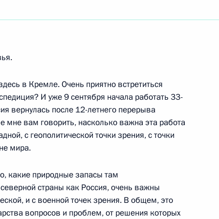
ть следующие материалы
зья.
я верительных грамот
здесь в Кремле. Очень приятно встретиться
кспедиция? И уже 9 сентября начала работать 33-
сия вернулась после 12-летнего перерыва
Не мне вам говорить, насколько важна эта работа
ладной, с геополитической точки зрения, с точки
не мира.
ии с членами Правительства
ло, какие природные запасы там
 северной страны как Россия, очень важны
ской, и с военной точек зрения. В общем, это
рства вопросов и проблем, от решения которых