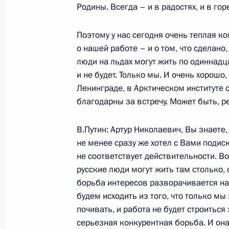
Родины. Всегда – и в радостях, и в го
Выступление на заседании Совета
с религиозными объединениями пр
Поэтому у нас сегодня очень теплая к
29 сентября 2004 года, 16:59
Москва, Крем
о нашей работе – и о том, что сделано,
люди на льдах могут жить по одиннад
и не будет. Только мы. И очень хорошо
Заседание Совета по взаимодейст
Ленинграде, в Арктическом институте 
объединениями при Президенте Ро
благодарны за встречу. Может быть, р
29 сентября 2004 года, 16:35
Москва, Крем
В.Путин: Артур Николаевич, Вы знаете
не менее сразу же хотел с Вами подиск
не соответствует действительности. Во
28 сентября 2004 года, вторник
русские люди могут жить там столько,
борьба интересов разворачивается на 
Начало встречи с Президентом По
будем исходить из того, что только м
Квасьневским
почивать, и работа не будет строитьс
28 сентября 2004 года, 15:38
Москва, Крем
серьезная конкурентная борьба. И она