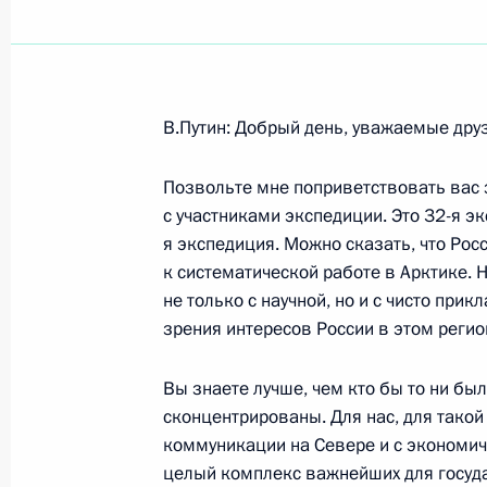
Показа
В.Путин: Добрый день, уважаемые дру
Выступление на церемонии вручени
послами иностранных государств
Позвольте мне поприветствовать вас 
с участниками экспедиции. Это 32-я э
5 октября 2004 года, 16:20
Москва, Кремль
я экспедиция. Можно сказать, что Рос
к систематической работе в Арктике. 
не только с научной, но и с чисто прик
4 октября 2004 года, понедельник
зрения интересов России в этом регио
Стенографический отчет о совещан
Вы знаете лучше, чем кто бы то ни бы
4 октября 2004 года, 21:32
Москва, Кремль
сконцентрированы. Для нас, для такой
коммуникации на Севере и с экономиче
целый комплекс важнейших для госуда