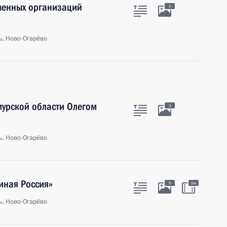
венных организаций
5
ь, Ново-Огарёво
мурской области Олегом
3
ь, Ново-Огарёво
иная Россия»
9
9м
ь, Ново-Огарёво