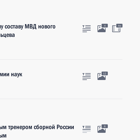
у составу МВД нового
4
4м
льцева
мии наук
12
ным тренером сборной России
6
вым