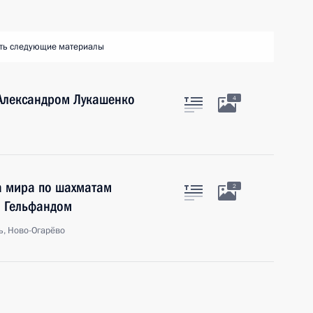
ть следующие материалы
 Александром Лукашенко
4
а мира по шахматам
2
 Гельфандом
ь, Ново-Огарёво