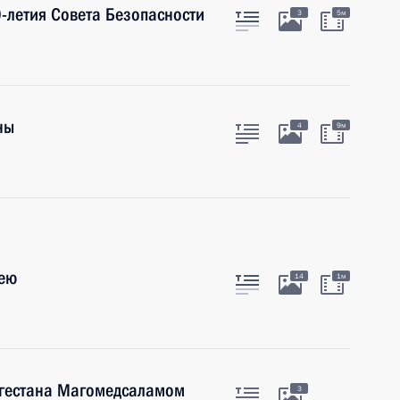
-летия Совета Безопасности
3
5м
ны
4
9м
кею
14
1м
агестана Магомедсаламом
3