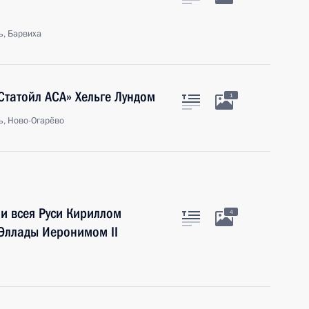
ь, Барвиха
Статойл АСА» Хельге Лундом
1
ь, Ново-Огарёво
и всея Руси Кириллом
4
Эллады Иеронимом II