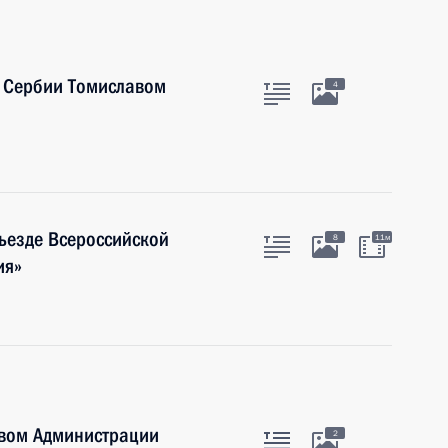
 Сербии Томиславом
4
съезде Всероссийской
8
11м
ия»
твом Администрации
2