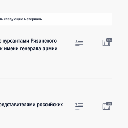
ть следующие материалы
с курсантами Рязанского
28м
ск имени генерала армии
представителями российских
6м