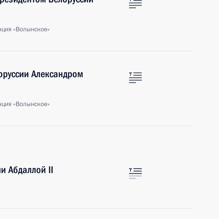
нция «Волынское»
оруссии Александром
нция «Волынское»
и Абдаллой II