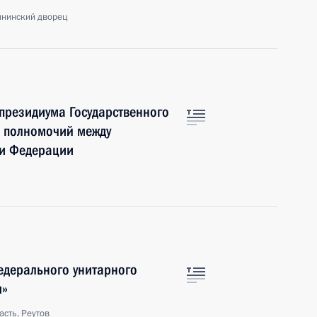
ининский дворец
 президиума Государственного
я полномочий между
ми Федерации
едерального унитарного
я»
сть, Реутов