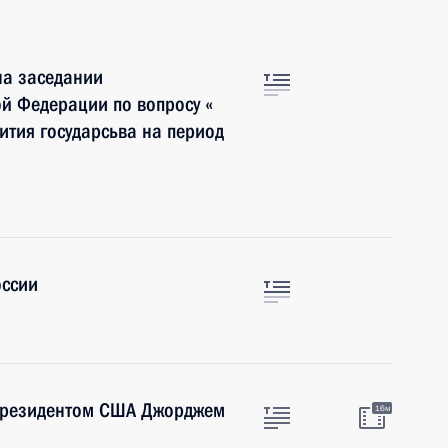
на заседании
ой Федерации по вопросу «
ития государсьва на период
оссии
 Президентом США Джорджем
16м