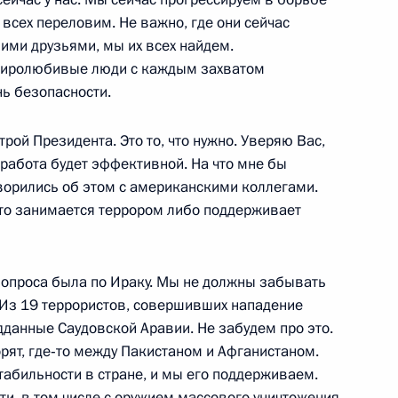
я полномочий между
 всех переловим. Не важно, где они сейчас
ми Федерации
ими друзьями, мы их всех найдем.
 миролюбивые люди с каждым захватом
ь безопасности.
трой Президента. Это то, что нужно. Уверяю Вас,
 работа будет эффективной. На что мне бы
едерального унитарного
ворились об этом с американскими коллегами.
я»
то занимается террором либо поддерживает
сть, Реутов
 вопроса была по Ираку. Мы не должны забывать
. Из 19 террористов, совершивших нападение
дданные Саудовской Аравии. Не забудем про это.
рят, где‑то между Пакистаном и Афганистаном.
раины Леонидом Кучмой
табильности в стране, и мы его поддерживаем.
йти, в том числе с оружием массового уничтожения