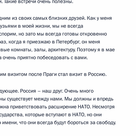
 Такие встречи очень полезны.
нция «Волынское»
ним из своих самых близких друзей. Как у меня
рузьями в моей жизни, мы не всегда
спорим, но зато мы всегда готовы откровенно
з, когда я приезжаю в Петербург, он меня
вые комнаты, залы, архитектуру. Поэтому я в мае
и Абдаллой II
а очень приятно побеседовать с вами.
им визитом после Праги стал визит в Россию.
дящего состава Вооруженных
6м
дующее. Россия – наш друг. Очень много
ны существует между нами. Мы должны и впредь
лжна приветствовать расширение НАТО. Несмотря
ерство обороны
осударства, которые вступают в НАТО, но они
имени, что они всегда будут бороться за свободу.