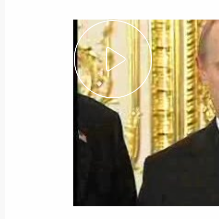
Показа
28 ноября 2002 года, четверг
Вступительное слово на встрече с 
ветеранских организаций
28 ноября 2002 года, 17:20
Москва, Кремль
27 ноября 2002 года, среда
Интервью китайскому информацион
и Центральному телевидению КНР «
27 ноября 2002 года, 00:04
Москва, Кремль