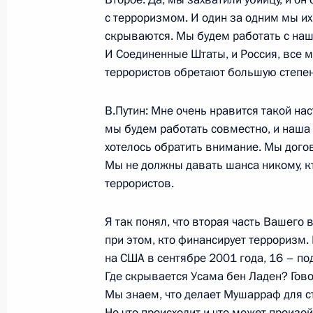
совета по вопросам разграничени
с терроризмом. И один за одним мы их
федеральным центром и субъекта
скрываются. Мы будем работать с наш
21 ноября 2002 года, 19:06
Москва, Кремль
И Соединенные Штаты, и Россия, все
террористов обретают большую степен
19 ноября 2002 года, вторник
В.Путин: Мне очень нравится такой нас
мы будем работать совместно, и наша
Выступление перед работниками Ф
хотелось обратить внимание. Мы дого
предприятия «НПО машиностроени
Мы не должны давать шанса никому, к
террористов.
19 ноября 2002 года, 17:48
Московская обла
Я так понял, что вторая часть Вашего
при этом, кто финансирует терроризм
16 ноября 2002 года, суббота
на США в сентябре 2001 года, 16 – по
Где скрывается Усама бен Ладен? Гово
Начало встречи с Президентом Ук
Мы знаем, что делает Мушарраф для с
16 ноября 2002 года, 14:46
Ново-Огарево
Но что происходит и что может произо