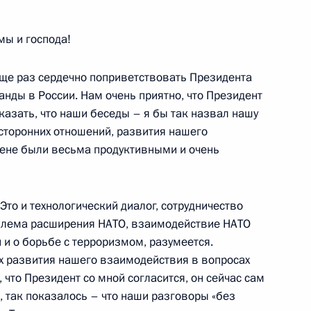
мы и господа!
 Совета Безопасности
ще раз сердечно поприветствовать Президента
льной безопасности
нды в России. Нам очень приятно, что Президент
азать, что наши беседы – я бы так назвал нашу
сторонних отношений, развития нашего
ене были весьма продуктивными и очень
Президентом Белоруссии
Это и технологический диалог, сотрудничество
облема расширения НАТО, взаимодействие НАТО
нция «Волынское»
 и о борьбе с терроризмом, разумеется.
ах развития нашего взаимодействия в вопросах
 что Президент со мной согласится, он сейчас сам
оруссии Александром
е, так показалось – что наши разговоры «без