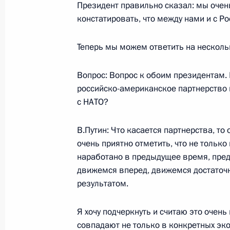
Президент правильно сказал: мы очен
констатировать, что между нами и с Ро
О деятельности федеральных орган
и органов исполнительной власти 
Теперь мы можем ответить на несколь
Федерации по выполнению положен
об охране окружающей среды и по
Вопрос: Вопрос к обоим президентам.
использованию финансовых ресурсо
российско-американское партнерство 
25 ноября 2002 года, 10:31
Главное контро
с НАТО?
В.Путин: Что касается партнерства, то
Выступление на встрече с представ
очень приятно отметить, что не только 
информации и депутатами Государ
наработано в предыдущее время, пре
движемся вперед, движемся достаточн
25 ноября 2002 года, 00:02
Москва, Кремль
результатом.
Я хочу подчеркнуть и считаю это очен
Вступительное слово на совещании
совпадают не только в конкретных эк