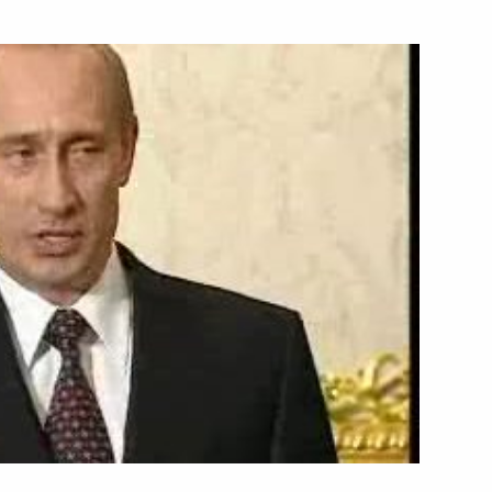
ть следующие материалы
представителями российских
6м
ному агентству Синьхуа
Си-Си-Ти-Ви»