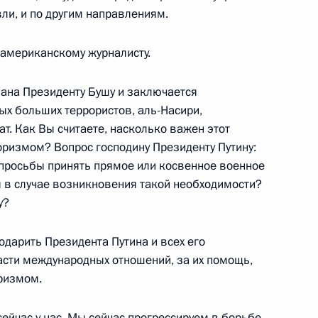
вли, и по другим направлениям.
американскому журналисту.
оссии
вана Президенту Бушу и заключается
ых больших террористов, аль-Насири,
т. Как Вы считаете, насколько важен этот
оризмом? Вопрос господину Президенту Путину:
 Президентом США Джорджем
 просьбы принять прямое или косвенное военное
16м
 в случае возникновения такой необходимости?
у?
ининский дворец
одарить Президента Путина и всех его
сти международных отношений, за их помощь,
оризмом.
 президиума Государственного
 сейчас у нас. Мы сейчас прогрессируем в борьбе