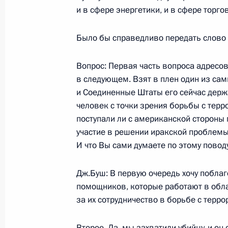
22 ноября 2002 года, 19:37
Москва, Кремль
и в сфере энергетики, и в сфере торго
Было бы справедливо передать слово 
Вступительное слово Президента Р
Вопрос: Первая часть вопроса адресо
22 ноября 2002 года, 18:15
Москва
в следующем. Взят в плен один из сам
и Соединенные Штаты его сейчас держа
человек с точки зрения борьбы с терр
Совместная пресс-конференция с
поступали ли с американской стороны
Бушем
участие в решении иракской проблемы
И что Вы сами думаете по этому повод
22 ноября 2002 года, 00:01
Пушкин, Екатер
Дж.Буш: В первую очередь хочу поблаг
помощников, которые работают в обла
21 ноября 2002 года, четверг
за их сотрудничество в борьбе с терр
Вступительное слово на заседании
Второе. Да, мы захватили убийцу, и он