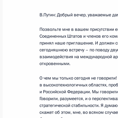
В.Путин: Добрый вечер, уважаемые да
Вступительное слово на заседании
Позвольте мне в вашем присутствии е
по вопросам обеспечения национа
Соединенных Штатов и членов его кома
на Дальнем Востоке
принял наше приглашение. И должен ск
27 ноября 2002 года, 00:03
Москва, Кремль
сегодняшнюю встречу – по поводу дву
взаимодействия на международной ар
откровенными.
Совместная пресс-конференция с 
Александром Лукашенко
О чем мы только сегодня не говорили! 
в высокотехнологичных областях, пр
27 ноября 2002 года, 00:02
Москва, резиде
и Российской Федерации. Мы говорили
Говорили, разумеется, и о перспектив
стратегической стабильности. Я думаю,
Начало встречи с Президентом Бел
скажет об этом, мне, во всяком случа
Лукашенко