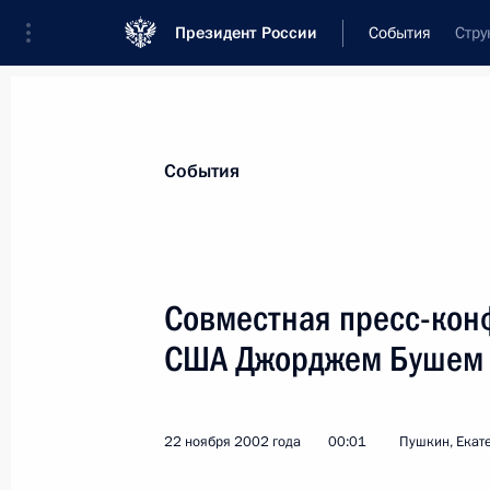
Президент России
События
Стру
Президент
Администрация
Государст
Новости
Стенограммы
Поездки
Те
События
Рубрикация материалов
Все материалы
Совместная пресс-кон
Послания Федеральному Собранию
США Джорджем Бушем
Заявления по важнейшим вопросам
Совещания, заседания, рабочие встречи
22 ноября 2002 года
00:01
Пушкин, Екат
Речи и обращения