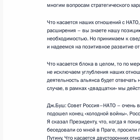
многим вопросам стратегического хар
25 ноября 2002 года, 00:01
Москва, Кремль
Что касается наших отношений с НАТО,
расширения – вы знаете нашу позицию.
23 ноября 2002 года, суббота
необходимостью. Но принимаем к све
Вступительное слово на встрече с 
и надеемся на позитивное развитие о
КНР Тан Цзясюанем
Что касается блока в целом, то по м
23 ноября 2002 года, 00:01
Москва, Кремль
не исключаем углубления наших отноше
деятельность альянса будет отвечать
случае, в рамках «двадцатки» мы дейс
22 ноября 2002 года, пятница
Дж.Буш: Совет Россия–НАТО – очень ва
Заключительное слово В.В.Путина 
подошел конец «холодной войны». Росс
Государственного Совета Российск
Я сказал Президенту, что, когда я пок
О государственной стратегнии разв
беседовали со мной в Праге, просили
до 2010 года»
Путину. Что касается двусторонних отн