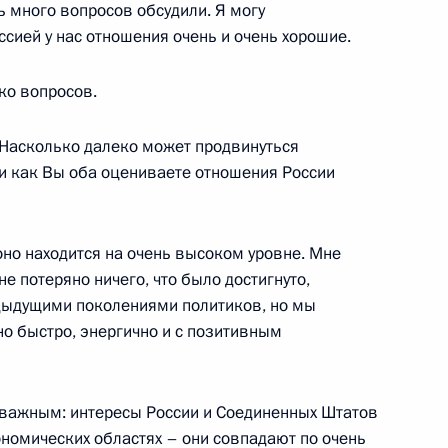
ь много вопросов обсудили. Я могу
ссией у нас отношения очень и очень хорошие.
ов исполнительной власти
ряда субъектов Российской
ко вопросов.
ий законодательства
 эффективному
 Насколько далеко может продвинуться
в, выделяемых на эти цели
и как Вы оба оцениваете отношения России
льное управление
 оно находится на очень высоком уровне. Мне
ителями средств массовой
не потеряно ничего, что было достигнуто,
13м
ственной Думы
дыдущими поколениями политиков, но мы
о быстро, энергично и с позитивным
ь важным: интересы России и Соединенных Штатов
 с членами Правительства
ономических областях – они совпадают по очень