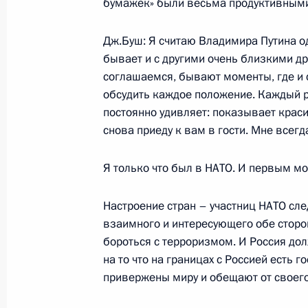
бумажек» были весьма продуктивными.
27 ноября 2002 года, 00:01
Москва, резиде
Дж.Буш: Я считаю Владимира Путина од
бывает и с другими очень близкими д
соглашаемся, бывают моменты, где и 
26 ноября 2002 года, вторник
обсудить каждое положение. Каждый ра
постоянно удивляет: показывает краси
Начало встречи с Королем Иордани
снова приеду к вам в гости. Мне всегд
26 ноября 2002 года, 00:02
Москва, Кремль
Я только что был в НАТО. И первым мо
Выступление на совещании руково
Настроение стран – участниц НАТО сле
Сил
взаимного и интересующего обе сторо
бороться с терроризмом. И Россия до
26 ноября 2002 года, 00:01
Москва, Минист
на то что на границах с Россией есть г
привержены миру и обещают от своего 
25 ноября 2002 года, понедельник