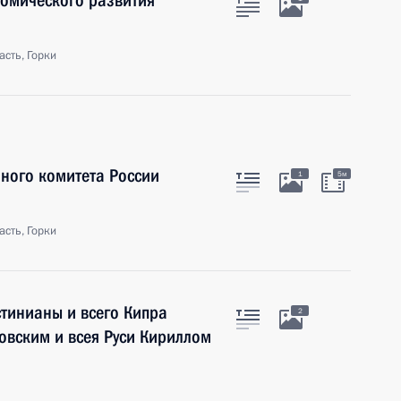
номического развития
сть, Горки
нного комитета России
1
5м
сть, Горки
тинианы и всего Кипра
2
овским и всея Руси Кириллом