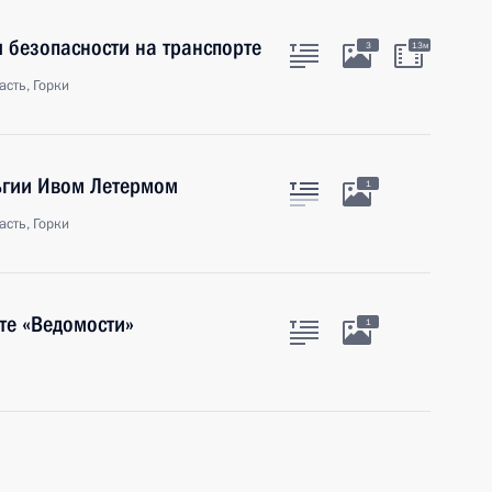
 безопасности на транспорте
3
13м
сть, Горки
ьгии Ивом Летермом
1
сть, Горки
те «Ведомости»
1