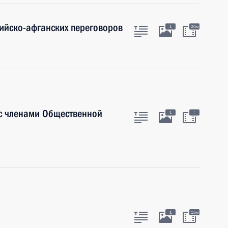
ийско-афганских переговоров
1
20м
 с членами Общественной
:
1
1
15м