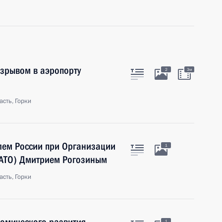
взрывом в аэропорту
2
3м
сть, Горки
лем России при Организации
1
НАТО) Дмитрием Рогозиным
сть, Горки
1