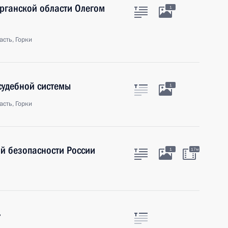
урганской области Олегом
1
сть, Горки
судебной системы
1
сть, Горки
ой безопасности России
1
17м
»