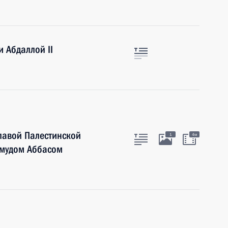
 Абдаллой II
лавой Палестинской
1
4м
мудом Аббасом