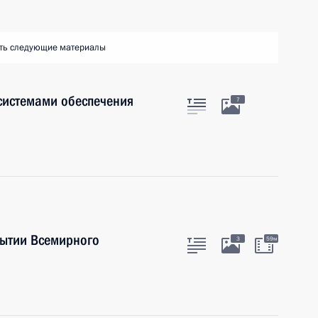
ть следующие материалы
системами обеспечения
7
рытии Всемирного
3
59м