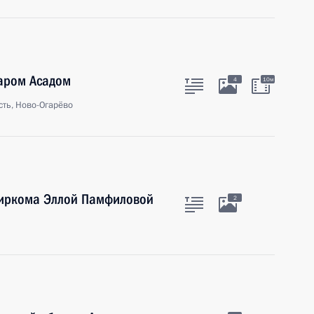
аром Асадом
4
10м
ть, Ново-Огарёво
биркома Эллой Памфиловой
2