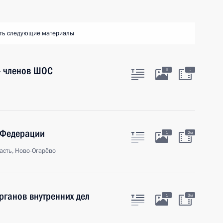
ть следующие материалы
 – членов ШОС
:
6
 Федерации
1
2м
асть, Ново-Огарёво
рганов внутренних дел
1
3м