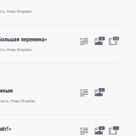
ть, Ново-Огарёво
«Большая перемена»
8
35м
ть, Ново-Огарёво
тиным
3
асть, Ново-Огарёво
вёт!»
:
6