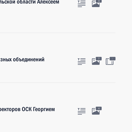
ульской области Алексеем
3
озных объединений
:
7
иректоров ОСК Георгием
4