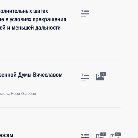
полнительных шагах
пе в условиях прекращения
ней и меньшей дальности
твенной Думы Вячеславом
2
асть, Ново-Огарёво
росам
2
5м