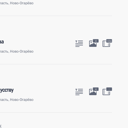
асть, Ново-Огарёво
ва
4
42м
асть, Ново-Огарёво
усству
:
4
асть, Ново-Огарёво
к