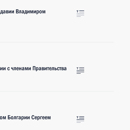
лдавии Владимиром
ии с членами Правительства
ром Болгарии Сергеем