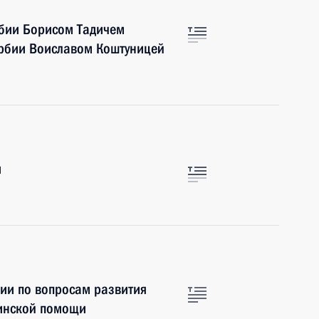
рбии Борисом Тадичем
ербии Воиславом Коштуницей
м
ии по вопросам развития
цинской помощи