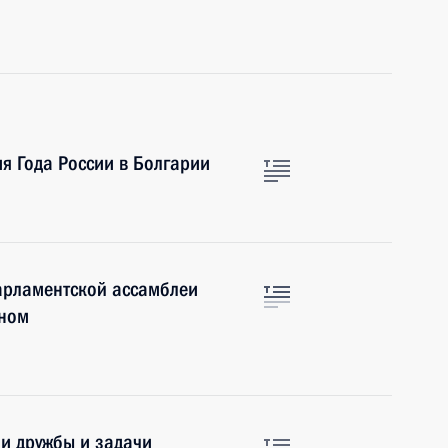
я Года России в Болгарии
арламентской ассамблеи
еном
ии дружбы и задачи