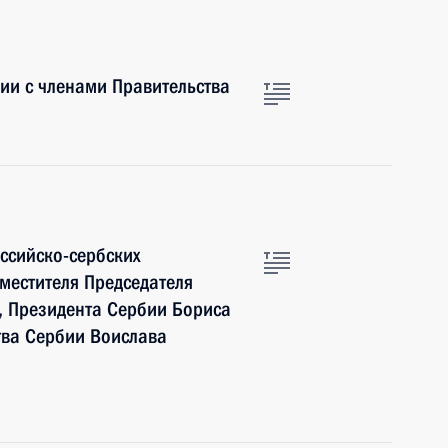
ии с членами Правительства
оссийско-сербских
аместителя Председателя
, Президента Сербии Бориса
тва Сербии Воислава