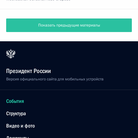
10 апреля 2015 года, пятница
Встреча с президентом, председателем правления
Сбербанка России Германом Грефом
10 апреля 2015 года, 14:40
Москва, Кремль
9 апреля 2015 года, четверг
Встреча с главой Федеральной налоговой службы
Михаилом Мишустиным
9 апреля 2015 года, 15:15
Москва, Кремль
Встреча с офицерами и прокурорами,