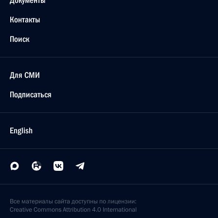
назначенными на вышестоящие должности
9 апреля 2015 года, 14:00
Москва, Кремль
8 апреля 2015 года, среда
Встреча с председателем правления компании
«Газпром» Алексеем Миллером
8 апреля 2015 года, 18:45
Москва, Кремль
Пресс-конференция по итогам переговоров
с Премьер-министром Греции Алексисом
Ципрасом
8 апреля 2015 года, 17:00