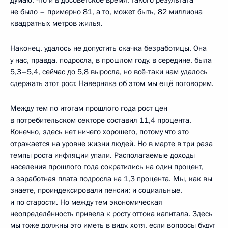
думаю, что и в досоветское время, такого результата
не было – примерно 81, а то, может быть, 82 миллиона
квадратных метров жилья.
Наконец, удалось не допустить скачка безработицы. Она
у нас, правда, подросла, в прошлом году, в середине, была
5,3–5,4, сейчас до 5,8 выросла, но всё‑таки нам удалось
сдержать этот рост. Наверняка об этом мы ещё поговорим.
Между тем по итогам прошлого года рост цен
в потребительском секторе составил 11,4 процента.
Конечно, здесь нет ничего хорошего, потому что это
отражается на уровне жизни людей. Но в марте в три раза
темпы роста инфляции упали. Располагаемые доходы
населения прошлого года сократились на один процент,
а заработная плата подросла на 1,3 процента. Мы, как вы
знаете, проиндексировали пенсии: и социальные,
и по старости. Но между тем экономическая
неопределённость привела к росту оттока капитала. Здесь
мы тоже должны это иметь в виду, хотя, если вопросы будут