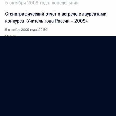
5 октября 2009 года, понедельник
Стенографический отчёт о встрече с лауреатами
конкурса «Учитель года России – 2009»
5 октября 2009 года, 22:50
Москва
Выступление на церемонии награждения
победителя конкурса «Учитель года России –
2009»
5 октября 2009 года, 19:45
Москва
2 октября 2009 года, пятница
Стенограмма совещания по вопросам развития