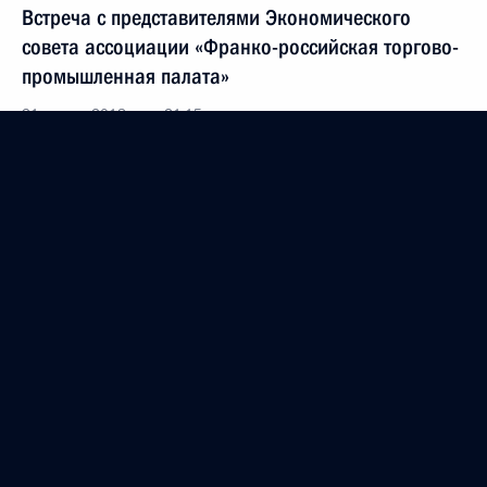
Встреча с представителями Экономического
совета ассоциации «Франко-российская торгово-
промышленная палата»
31 января 2018 года, 21:15
Московская область, Ново-Огарёво
Встреча с Премьер-министром Бельгии Шарлем
Мишелем
31 января 2018 года, 18:10
Московская область, Ново-Огарёво
Совещание с членами Правительства
31 января 2018 года, 17:00
Московская область, Ново-Огарёво