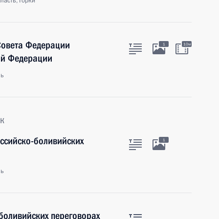
ласть, Горки
Совета Федерации
1
10м
ой Федерации
ль
к
оссийско-боливийских
1
ль
-боливийских переговорах