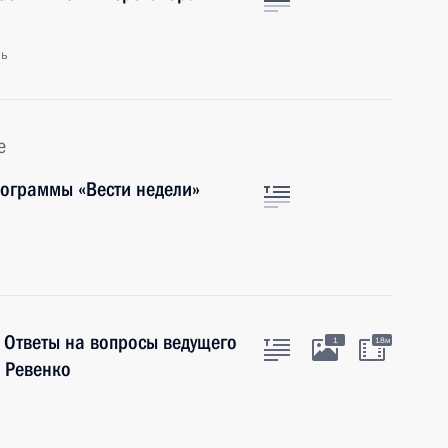
ль
е
рограммы «Вести недели»
 Ответы на вопросы ведущего
1
18м
 Ревенко