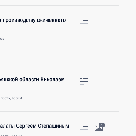
о производству сжиженного
ск
рянской области Николаем
ласть, Горки
 палаты Сергеем Степашиным
1