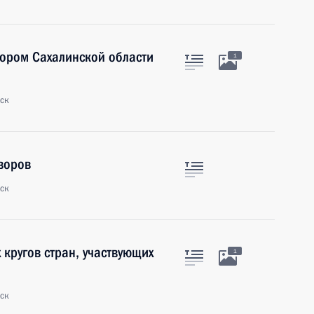
тором Сахалинской области
1
ск
воров
ск
 кругов стран, участвующих
1
ск