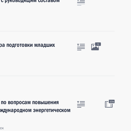
 с руководящим составом
тра подготовки младших
5
и по вопросам повышения
10м
еждународном энергетическом
ск