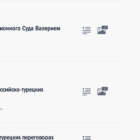
ционного Суда Валерием
1
ссийско-турецких
1
ль
турецких переговорах