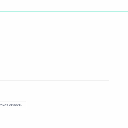
ть следующие материалы
ийско-испанских переговоров
1
ми Генеральных кортесов –
государственной власти
ская область