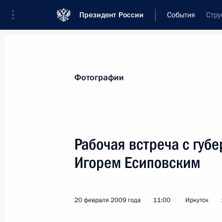
Президент России
События
Стру
Президент
Администрация
Государст
Новости
Стенограммы
Поездки
Те
Фотографии
Рубрикация материалов
Все материалы
Рабочая встреча с губ
Послания Федеральному Собранию
Игорем Есиповским
Заявления по важнейшим вопросам
Совещания, заседания, рабочие встречи
20 февраля 2009 года
11:00
Иркутск
Речи и обращения