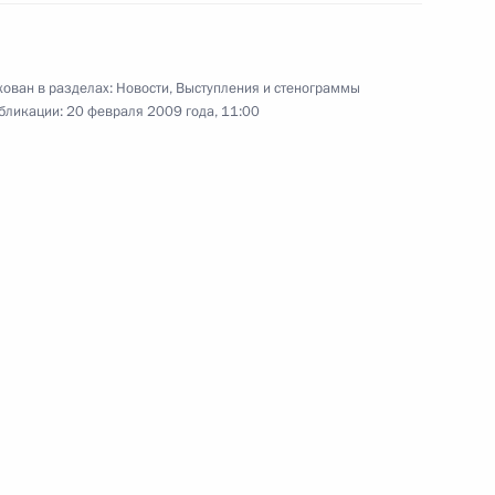
ован в разделах:
Новости
,
Выступления и стенограммы
седании российско-
бликации:
20 февраля 2009 года, 11:00
нских обществ»
усств Королевы Софии
ьберто Руис-Гальярдона
2
4м
ил золотой ключ Мадрида
спанских
1
ов