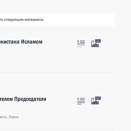
ть следующие материалы
бекистана Исламом
1
телем Председателя
1
сть, Горки