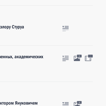
элору Стуруа
венных, академических
:
5
иктором Януковичем
4