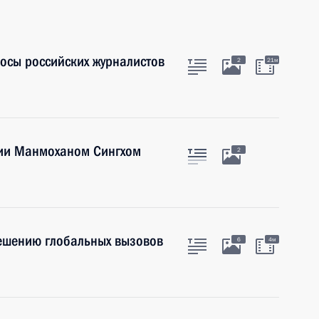
осы российских журналистов
2
21м
дии Манмоханом Сингхом
2
решению глобальных вызовов
6
4м