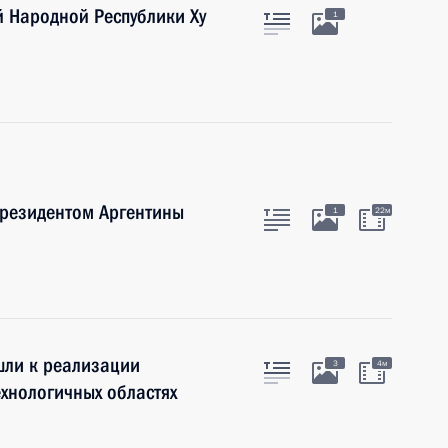
й Народной Республики Ху
1
Президентом Аргентины
1
22м
шли к реализации
3
4м
ехнологичных областях