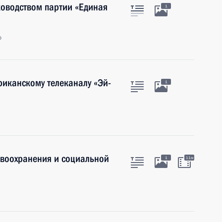
ководством партии «Единая
1
о
иканскому телеканалу «Эй-
1
авоохранения и социальной
1
11м