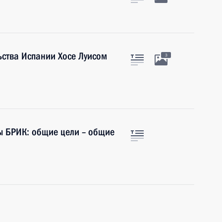
ьства Испании Хосе Луисом
3
ы БРИК: общие цели – общие