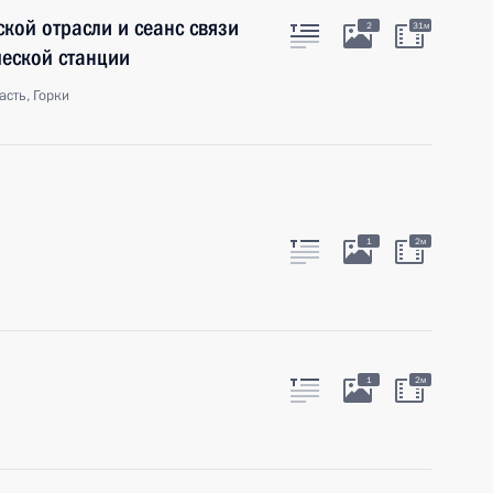
кой отрасли и сеанс связи
2
31м
еской станции
сть, Горки
1
2м
1
2м