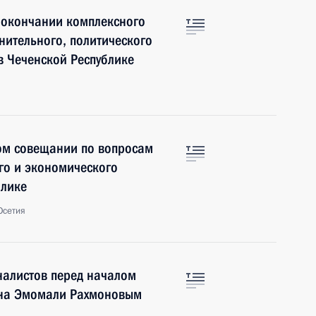
 окончании комплексного
ительного, политического
в Чеченской Республике
ном совещании по вопросам
го и экономического
блике
Осетия
налистов перед началом
ана Эмомали Рахмоновым