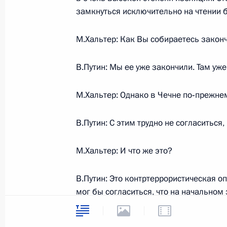
символика
замкнуться исключительно на чтении 
Контакты
Обратиться к Пре
Поиск
Президент Росси
гражданам школь
М.Хальтер: Как Вы собираетесь законч
возраста
Для СМИ
Виртуальный тур 
В.Путин: Мы ее уже закончили. Там уже
Кремлю
Подписаться
Владимир Путин 
Справочник
личный сайт
М.Хальтер: Однако в Чечне по‑прежне
Дикая природа Ро
Версия для людей
с ограниченными
В.Путин: С этим трудно не согласиться,
возможностями
English
М.Хальтер: И что же это?
В.Путин: Это контртеррористическая о
Администрация
мог бы согласиться, что на начальном
Президента России
2026 год
квалифицировать как войну, потому ч