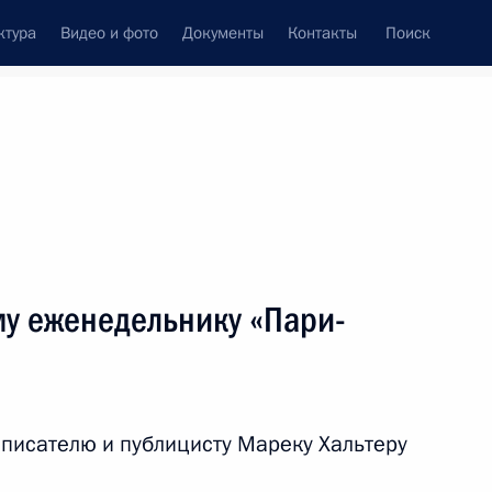
ктура
Видео и фото
Документы
Контакты
Поиск
у еженедельнику «Пари-
писателю и публицисту Мареку Хальтеру