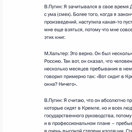
В.Путин: Я зачитывался в свое время 
с ума (смех). Более того, когда я зак
произведений, наступила какая‑то пуст
мне еще взяться, потому что мне совс
этих книг.
М.Хальтер: Это верно. Он был нескольк
Россию. Так вот, он сказал, что челове
несколько месяцев пребывания в нем у
говорил примерно так: «Вот сидит в Кр
Разделы сайта
Информацион
окна? Ничего».
Президента
ресурсы
России
Президента Ро
В.Путин: Я считаю, что он абсолютно п
которые сидят в Кремле, но и всех лю
События
Президент России
Текущий ресурс
государственного руководства, потому
Структура
Конституция Росс
и в профессиональном плане – пребыв
Видео и фото
Государственная
в очень высокой степени изоляции. Ст
Документы