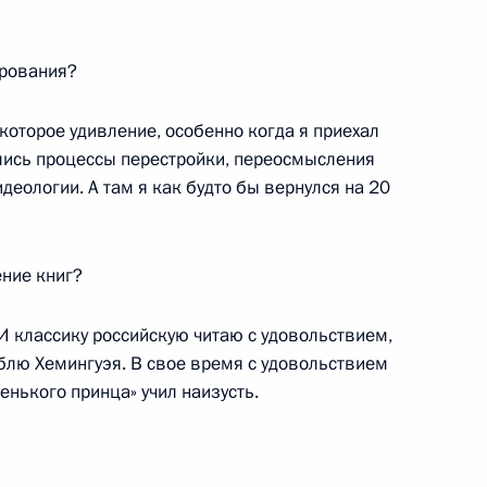
арования?
некоторое удивление, особенно когда я приехал
ались процессы перестройки, переосмысления
деологии. А там я как будто бы вернулся на 20
ение книг?
 И классику российскую читаю с удовольствием,
юблю Хемингуэя. В свое время с удовольствием
нького принца» учил наизусть.