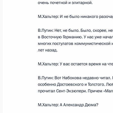
очень почетной и элитарной.
М.Хальтер: И не было никакого разоч
В.Путин: Нет, не было. Было, скорее, 
в Восточную Германию. У нас уже нач
многих постулатов коммунистической и
лет назад.
М.Хальтер: У вас остается время на чт
В.Путин: Вот Набокова недавно читал.
особенно Достоевского и Толстого. Л
прочитал Сент-Экзюпери. Причем «Мале
М.Хальтер: А Александр Дюма?