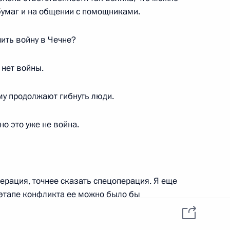
данных пользователей
бумаг и на общении с помощниками.
YouTube
зиденту
Написать в редакцию
и —
ного
ить войну в Чечне?
по
 нет войны.
—
му продолжают гибнуть люди.
ссии
 но это уже не война.
Все материалы сайта
доступны по лицензии:
перация, точнее сказать спецоперация. Я еще
Creative Commons
 этапе конфликта ее можно было бы
Attribution 4.0
International
то шли крупномасштабные боевые действия.