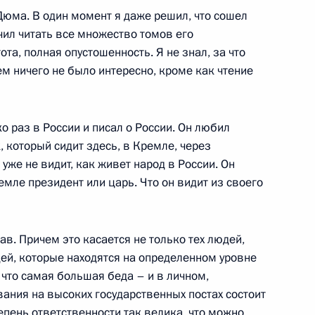
Дюма. В один момент я даже решил, что сошел
ончил читать все множество томов его
ота, полная опустошенность. Я не знал, за что
ем ничего не было интересно, кроме как чтение
о раз в России и писал о России. Он любил
к, который сидит здесь, в Кремле, через
же не видит, как живет народ в России. Он
емле президент или царь. Что он видит из своего
ные
Официальные
Правовая и
сетевые ресурсы
техническая
ссии
Президента России
информация
рав. Причем это касается не только тех людей,
дей, которые находятся на определенном уровне
MAX
О портале
 что самая большая беда – и в личном,
ВКонтакте
Об использовании
ии
информации сайта
ания на высоких государственных постах состоит
Rutube
О персональных
епень ответственности так велика, что можно
Telegram-канал