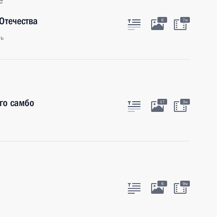
е
Отечества
6
7м
ль
го самбо
17
3м
6
9м