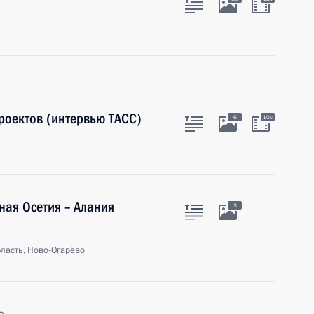
роектов (интервью ТАСС)
6
10м
ная Осетия – Алания
3
ласть, Ново-Огарёво