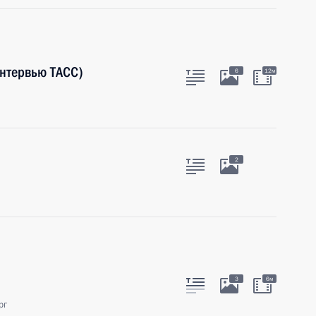
интервью ТАСС)
6
12м
2
3
6м
рг