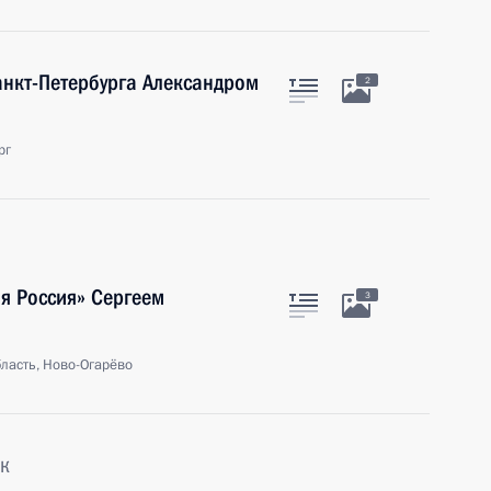
анкт-Петербурга Александром
2
рг
я Россия» Сергеем
3
ласть, Ново-Огарёво
к