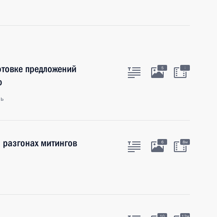
готовке предложений
:
5
ю
ль
и разгонах митингов
6
8м
10
12м