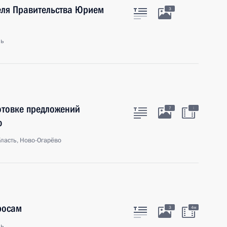
еля Правительства Юрием
3
ль
готовке предложений
:
7
ю
ласть, Ново-Огарёво
росам
3
4м
ль