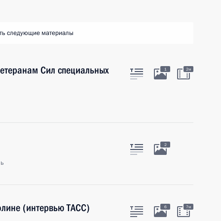
ть следующие материалы
етеранам Сил специальных
1
2м
2
ль
олине (интервью ТАСС)
6
7м