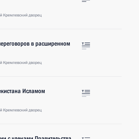
й Кремлевский дворец
 переговоров в расширенном
й Кремлевский дворец
бекистана Исламом
й Кремлевский дворец
ии с членами Правительства