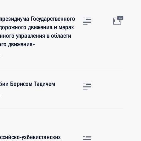
 президиума Государственного
7м
 дорожного движения и мерах
нного управления в области
ого движения»
ь
рбии Борисом Тадичем
ь
ссийско-узбекистанских