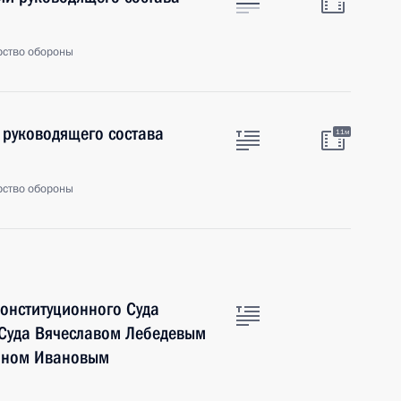
рство обороны
 руководящего состава
11м
рство обороны
Конституционного Суда
Суда Вячеславом Лебедевым
тоном Ивановым