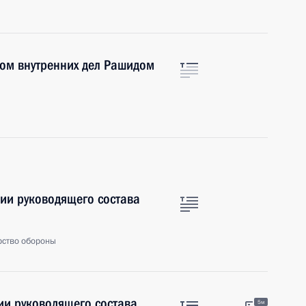
ром внутренних дел Рашидом
ии руководящего состава
рство обороны
ии руководящего состава
5м