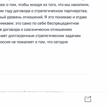
ос о том, чтобы исходя из того, что мы накопили,
м году договора о стратегическом партнерстве,
ый уровень отношений. Я это понимаю и отдаю
онимаем: это само по себе беспрецедентное
ие договора о союзнических отношениях
ечает долгосрочным стратегическим задачам
тором Тюменской области
Россия не пожалеет о том, что сегодня
тором Читинской области
ован в разделе:
Выступления и стенограммы
бликации:
14 ноября 2005 года, 18:36
ая версия