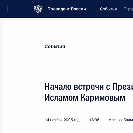
Президент России
События
Стру
Президент
Администрация
Государст
Новости
Стенограммы
Поездки
Те
События
Рубрикация материалов
Все материалы
Начало встречи с През
Послания Федеральному Собранию
Исламом Каримовым
Заявления по важнейшим вопросам
Совещания, заседания, рабочие встречи
14 ноября 2005 года
18:36
Москва, Боль
Речи и обращения