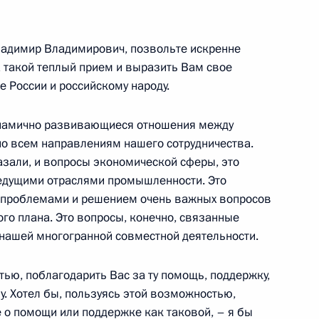
ого движения»
ь
ладимир Владимирович, позвольте искренне
а такой теплый прием и выразить Вам свое
 России и российскому народу.
рбии Борисом Тадичем
инамично развивающиеся отношения между
ь
по всем направлениям нашего сотрудничества.
азали, и вопросы экономической сферы, это
ведущими отраслями промышленности. Это
 проблемами и решением очень важных вопросов
ого плана. Это вопросы, конечно, связанные
ссийско-узбекистанских
нашей многогранной совместной деятельности.
й Кремлевский дворец
тью, поблагодарить Вас за ту помощь, поддержку,
. Хотел бы, пользуясь этой возможностью,
ще о помощи или поддержке как таковой, – я бы