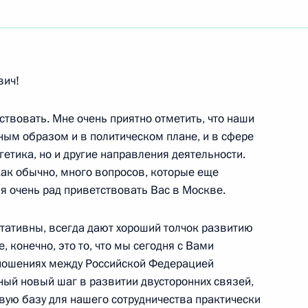
ть следующие материалы
вич!
твовать. Мне очень приятно отметить, что наши
роны Индии Пранабом
ым образом и в политическом плане, и в сфере
гетика, но и другие направления деятельности.
 как обычно, много вопросов, которые еще
я очень рад приветствовать Вас в Москве.
ьтативны, всегда дают хороший толчок развитию
, конечно, это то, что мы сегодня с Вами
 президиума Государственного
ношениях между Российской Федерацией
7м
 дорожного движения и мерах
ный новый шаг в развитии двусторонних связей,
нного управления в области
вую базу для нашего сотрудничества практически