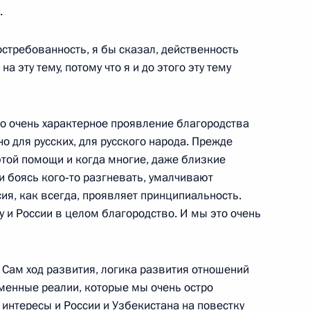
 переговоров в расширенном
.
стребованность, я бы сказал, действенность
й Кремлевский дворец
а эту тему, потому что я и до этого эту тему
бекистана Исламом
дно очень характерное проявление благородства
о для русских, для русского народа. Прежде
 этой помощи и когда многие, даже близкие
й Кремлевский дворец
ли боясь кого‑то разгневать, умалчивают
ссия, как всегда, проявляет принципиальность.
у и России в целом благородство. И мы это очень
ии с членами Правительства
 Сам ход развития, логика развития отношений
менные реалии, которые мы очень остро
 интересы и России и Узбекистана на повестку
 с членами Правительства
5м