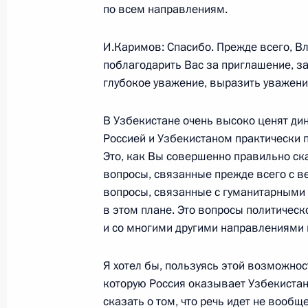
по всем направлениям.
обеспечения безопасности дорожн
15 ноября 2005 года, 17:28
Москва, Кремл
И.Каримов: Спасибо. Прежде всего, В
поблагодарить Вас за приглашение, з
глубокое уважение, выразить уважение
Начало встречи с Президентом Се
В Узбекистане очень высоко ценят д
15 ноября 2005 года, 15:36
Москва, Кремл
Россией и Узбекистаном практически 
Это, как Вы совершенно правильно ск
вопросы, связанные прежде всего с 
14 ноября 2005 года, понедельник
вопросы, связанные с гуманитарными
в этом плане. Это вопросы политическ
Заявления для прессы по итогам ро
и со многими другими направлениями 
переговоров
14 ноября 2005 года, 21:18
Москва, Большо
Я хотел бы, пользуясь этой возможнос
которую Россия оказывает Узбекистану
сказать о том, что речь идет не вооб