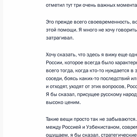
Начало российско-узбекистанских
отметил тут три очень важных момента
составе
Это прежде всего своевременность, во
14 ноября 2005 года, 20:42
Москва, Большо
этой помощи. Я много не хочу говорить н
затрагивал.
Начало встречи с Президентом Уз
Хочу сказать, что здесь я вижу еще о
Каримовым
России, которое всегда было характерн
всего тогда, когда кто‑то нуждается в
14 ноября 2005 года, 18:36
Москва, Большо
соседи, боясь каких‑то последствий и
и отходят, уходят от этих вопросов, Ро
Я бы сказал, присущее русскому народ
Стенографический отчет о совещан
высоко ценим.
14 ноября 2005 года, 16:51
Москва, Кремль
Такие вещи просто так не забываются.
между Россией и Узбекистаном, совре
ощущаем, я бы сказал, стратегические
Вступительное слово на совещании