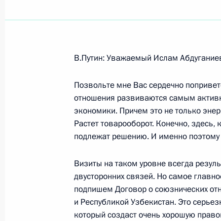
Показа
В.Путин: Уважаемый Ислам Абдугание
16 ноября 2005 года, среда
Позвольте мне Вас сердечно поприветс
Начало встречи с Министром обо
отношения развиваются самым активн
Мукерджи
экономики. Причем это не только энер
16 ноября 2005 года, 16:18
Москва, Кремль
Растет товарооборот. Конечно, здесь,
подлежат решению. И именно поэтому 
Визиты на таком уровне всегда резул
15 ноября 2005 года, вторник
двусторонних связей. Но самое главное
Вступительное слово на заседании
подпишем Договор о союзнических от
совета «О состоянии безопасности
и Республикой Узбекистан. Это серьез
по совершенствованию государстве
который создаст очень хорошую право