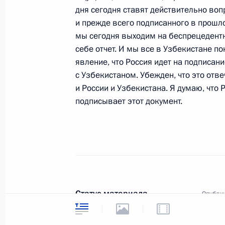
дня сегодня ставят действительно вопр
14 ноября 2005 года, 16:19
Москва, Кремль
и прежде всего подписанного в прошло
мы сегодня выходим на беспрецедентн
себе отчет. И мы все в Узбекистане п
явление, что Россия идет на подписан
13 ноября 2005 года, воскресенье
с Узбекистаном. Убежден, что это отв
Начало рабочей встречи с губерна
и России и Узбекистана. Я думаю, что 
Сергеем Собяниным
подписывает этот документ.
13 ноября 2005 года, 19:34
Сочи
11 ноября 2005 года, пятница
Начало рабочей встречи с губерна
Статус материала
Опублик
Равилем Гениатулиным
Дата пу
11 ноября 2005 года, 18:50
Сочи
Текстов