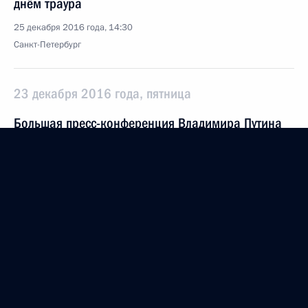
днём траура
25 декабря 2016 года, 14:30
Санкт-Петербург
23 декабря 2016 года, пятница
Большая пресс-конференция Владимира Путина
23 декабря 2016 года, 15:55
Москва
Рабочая встреча с Министром обороны Сергеем
Шойгу
23 декабря 2016 года, 11:40
Москва, Кремль