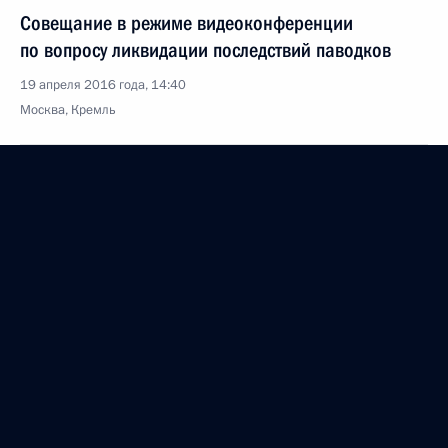
Совещание в режиме видеоконференции
по вопросу ликвидации последствий паводков
19 апреля 2016 года, 14:40
Москва, Кремль
Съезд Союза машиностроителей России
19 апреля 2016 года, 14:00
Москва
18 апреля 2016 года, понедельник
Рабочая встреча с Председателем Правительства
Дмитрием Медведевым
18 апреля 2016 года, 20:50
Москва, Кремль