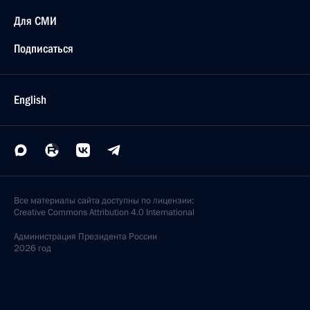
Беседа с Президентом Казахстана Нурсултаном
Назарбаевым
26 декабря 2016 года, 14:10
Санкт-Петербург
25 декабря 2016 года, воскресенье
26 декабря в Российской Федерации объявлено
днём траура
25 декабря 2016 года, 14:30
Санкт-Петербург
23 декабря 2016 года, пятница