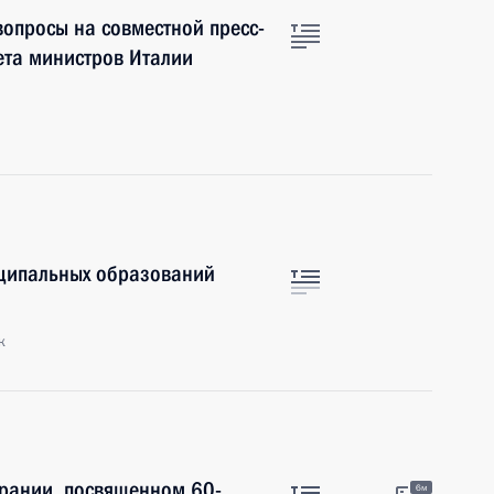
вопросы на совместной пресс-
ета министров Италии
ципальных образований
к
брании, посвященном 60-
6м