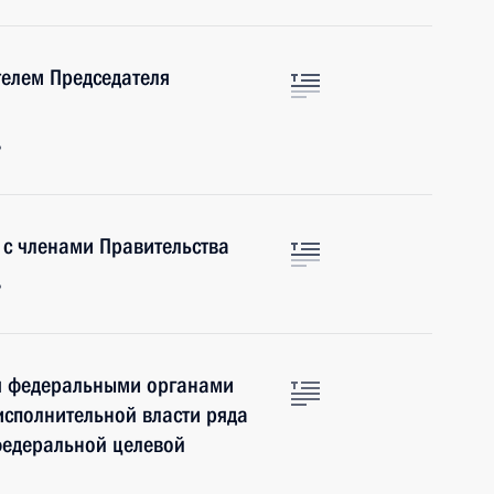
телем Председателя
ь
 с членами Правительства
ь
ия федеральными органами
исполнительной власти ряда
федеральной целевой