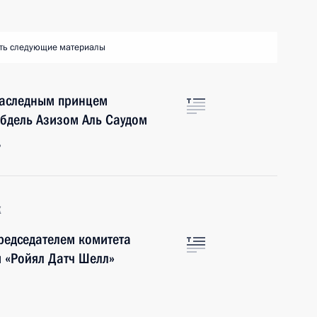
ть следующие материалы
 Наследным принцем
Абдель Азизом Аль Саудом
ь
к
председателем комитета
 «Ройял Датч Шелл»