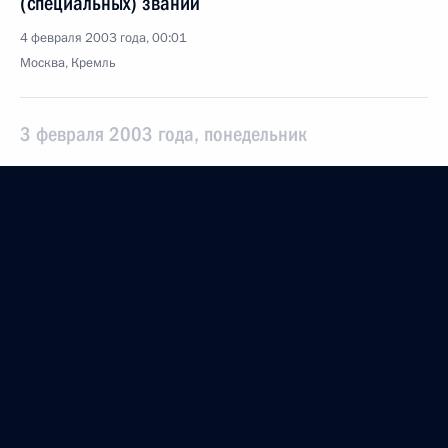
(специальных) званий
4 февраля 2003 года, 00:01
Москва, Кремль
3 февраля 2003 года, понедельник
Пресс-конференция по итогам переговоров
с Председателем Совета министров Италии
Сильвио Берлускони
3 февраля 2003 года, 00:02
Тверская область, Завидово
Вступительное слово на совещании с членами
Правительства
3 февраля 2003 года, 00:01