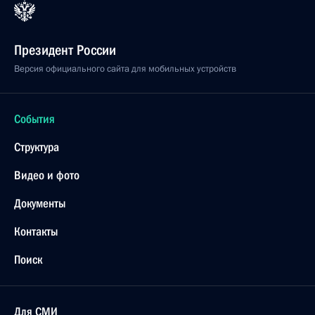
Сочи
24 августа 2011 года, среда
Встреча с журналистами по итогам переговоров
с Председателем Государственного комитета
обороны КНДР Ким Чен Иром
24 августа 2011 года, 12:30
Улан-Удэ
Посещение 11-й отдельной десантно-штурмовой
бригады Восточного военного округа
24 августа 2011 года, 09:15
Улан-Удэ