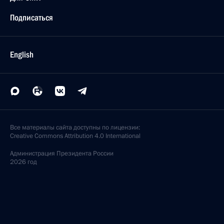
Встреча с главой Республики Бурятии Вячеславом
Наговицыным
24 августа 2011 года, 04:00
Улан-Удэ
22 августа 2011 года, понедельник
Рабочая встреча с губернатором Краснодарского
края Александром Ткачёвым
22 августа 2011 года, 16:00
Сочи
19 августа 2011 года, пятница
Рабочая встреча с главой Республики Дагестан