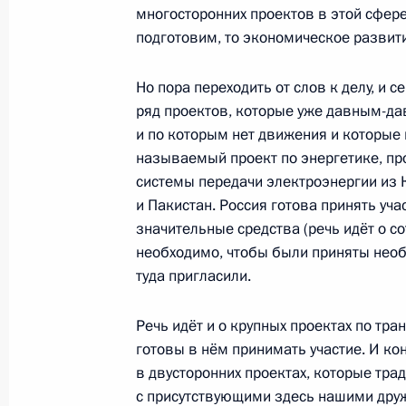
многосторонних проектов в этой сфере
подготовим, то экономическое развити
4 сентября 2011 года, воскресенье
Но пора переходить от слов к делу, и 
ряд проектов, которые уже давным-дав
Дмитрий Медведев принял участие 
и по которым нет движения и которые 
посвящённых Дню города
называемый проект по энергетике, пр
4 сентября 2011 года, 13:30
Москва
системы передачи электроэнергии из 
и Пакистан. Россия готова принять уча
значительные средства (речь идёт о со
необходимо, чтобы были приняты нео
3 сентября 2011 года, суббота
туда пригласили.
Встреча с Президентом Туркменист
Бердымухамедовым
Речь идёт и о крупных проектах по тра
готовы в нём принимать участие. И ко
3 сентября 2011 года, 13:00
Душанбе
в двусторонних проектах, которые тра
с присутствующими здесь нашими дру