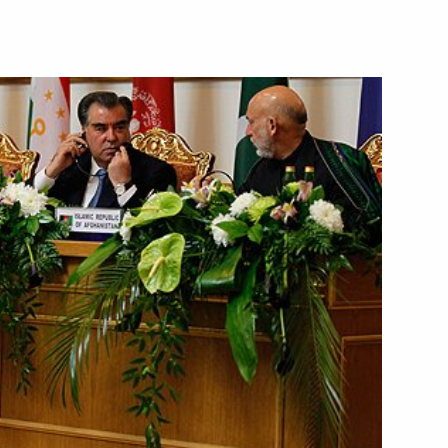
ть следующие материалы
енарном заседании Мирового
5
30м
погибших в авиакатастрофе
3
21м