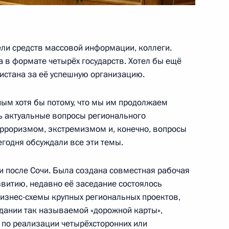
ыставки «Арктика»
4
ли средств массовой информации, коллеги.
а в формате четырёх государств. Хотел бы ещё
истана за её успешную организацию.
ым хотя бы потому, что мы им продолжаем
ского хозяйства Еленой
1
ь актуальные вопросы регионального
рроризмом, экстремизмом и, конечно, вопросы
ь
егодня обсуждали все эти темы.
и после Сочи. Была создана совместная рабочая
звитию, недавно её заседание состоялось
к
бизнес-схемы крупных региональных проектов,
й политики
здании так называемой «дорожной карты»,
1
 по реализации четырёхсторонних или
асть, Горки