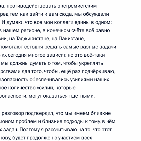
ва, противодействовать экстремистским
ред тем как зайти к вам сюда, мы обсуждали
 Асифом Али Зардари
1
 И думаю, что все мои коллеги едины в одном:
 в нашем регионе, в конечном счёте всё равно
сии, на Таджикистане, на Пакистане,
е помогают сегодня решать самые разные задачи
них сегодня многое зависит, но это всё‑таки
на Хамидом Карзаем
1
мы должны думать о том, чтобы укреплять
ствами для того, чтобы, ещё раз подчёркиваю,
безопасность обеспечивались усилиями наших
ное количество усилий, которые
опасности, могут оказаться тщетными.
тречи с президентами
1
6м
стана
 разговор подтвердил, что мы имеем близкие
ионом проблем и близкие подходы к тому, в чём
 задач. Поэтому я рассчитываю на то, что этот
нову, будет продолжен с участием всех