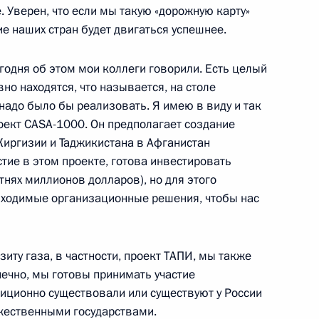
. Уверен, что если мы такую «дорожную карту»
е наших стран будет двигаться успешнее.
сегодня об этом мои коллеги говорили. Есть целый
но находятся, что называется, на столе
в официальных торжествах,
6
7м
надо было бы реализовать. Я имею в виду и так
оект CASA-1000. Он предполагает создание
Киргизии и Таджикистана в Афганистан
стие в этом проекте, готова инвестировать
тнях миллионов долларов), но для этого
бходимые организационные решения, чтобы нас
ана Гурбангулы
2
нзиту газа, в частности, проект ТАПИ, мы также
нечно, мы готовы принимать участие
диционно существовали или существуют у России
жественными государствами.