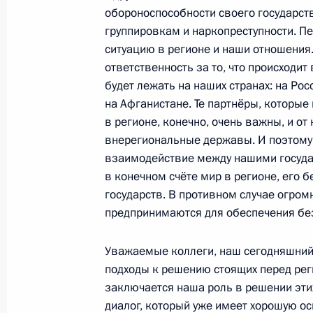
обороноспособности своего государст
группировкам и наркопреступности. Пе
Встреча с Президентом Пакистана
ситуацию в регионе и наши отношения.
2 сентября 2011 года, 12:50
Душанбе
ответственность за то, что происходит
будет лежать на наших странах: на Рос
на Афганистане. Те партнёры, которы
в регионе, конечно, очень важны, и от 
Встреча с Президентом Афганиста
внерегиональные державы. И поэтому 
2 сентября 2011 года, 12:40
Душанбе
взаимодействие между нашими государ
в конечном счёте мир в регионе, его 
государств. В противном случае огром
предпринимаются для обеспечения без
Заявление для прессы по итогам вс
Афганистана, Пакистана и Таджики
Уважаемые коллеги, наш сегодняшний
2 сентября 2011 года, 12:30
Душанбе
подходы к решению стоящих перед рег
заключается наша роль в решении этих
диалог, который уже имеет хорошую ос