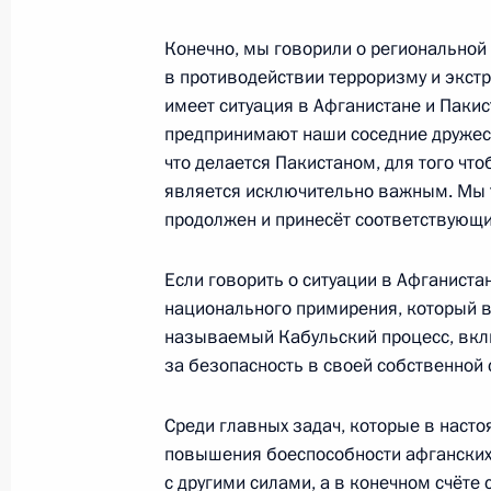
В столице Таджикистана состоялся
Конечно, мы говорили о региональной
3 сентября 2011 года, 12:00
Душанбе
в противодействии терроризму и экст
имеет ситуация в Афганистане и Пакис
предпринимают наши соседние дружеств
что делается Пакистаном, для того что
2 сентября 2011 года, пятница
является исключительно важным. Мы та
Заявления для прессы по итогам р
продолжен и принесёт соответствующи
переговоров
Если говорить о ситуации в Афганистан
2 сентября 2011 года, 15:30
Душанбе
национального примирения, который в 
называемый Кабульский процесс, вкл
за безопасность в своей собственной 
Начало российско-таджикистански
составе
Среди главных задач, которые в наст
повышения боеспособности афганских 
2 сентября 2011 года, 15:00
Душанбе
с другими силами, а в конечном счёте