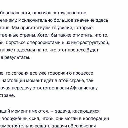
 юбилейный саммит СНГ
10
8м
 безопасности, включая сотрудничество
ремизму. Исключительно большое значение здесь
тане. Мы приветствуем те усилия, которые
енные страны. Хотел бы также отметить, что то,
бы бороться с террористами и их инфраструктурой,
кже надеемся на то, что этот процесс будет
оссийско-таджикистанских
е результаты.
1
9м
е, то сегодня все уже говорили о процессе
настоящий момент идёт в этой стране, так
ючая передачу ответственности Афганистану
стране.
х переговоров в расширенном
1
оящий момент имеются, – задача, касающаяся
вооружённых сил, чтобы они могли в кооперации
 самостоятельно решать задачи обеспечения