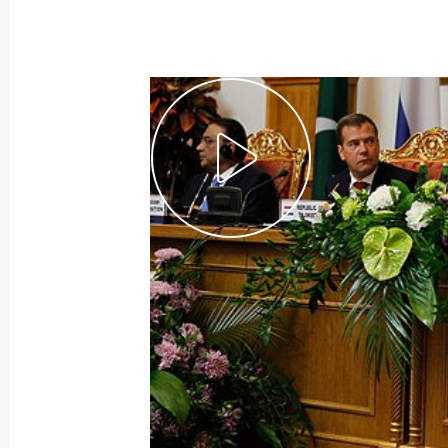
Показа
Дмитрий Медведев выступил на пл
политического форума
8 сентября 2011 года, 15:00
Ярославль
Дмитрий Медведев почтил память 
под Ярославлем
8 сентября 2011 года, 11:30
Туношна