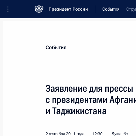
Президент России
События
Стру
Президент
Администрация
Государст
Новости
Стенограммы
Поездки
Те
События
Рубрикация материалов
Все материалы
Заявление для прессы 
Послания Федеральному Собранию
с президентами Афган
Заявления по важнейшим вопросам
и Таджикистана
Совещания, заседания, рабочие встречи
Речи и обращения
2 сентября 2011 года
12:30
Душанбе