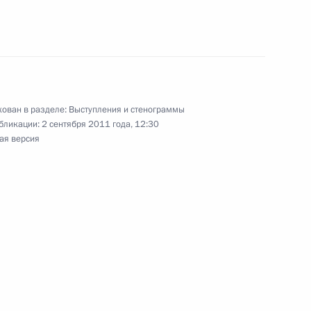
и приоритетных нацпроектов
4
20м
ован в разделе:
Выступления и стенограммы
бликации:
2 сентября 2011 года, 12:30
ая версия
и губернатора Санкт-
1