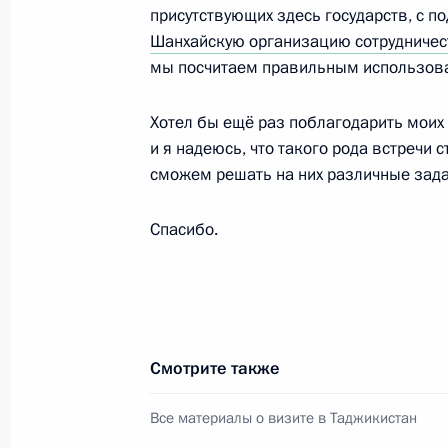
1 сентября 2011 года, четверг
присутствующих здесь государств, с 
Шанхайскую организацию сотрудничес
Рабочая встреча с губернатором С
мы посчитаем правильным использова
Валерием Гаевским
1 сентября 2011 года, 15:00
Ставрополь
Хотел бы ещё раз поблагодарить моих 
и я надеюсь, что такого рода встречи 
сможем решать на них различные зада
Рабочая встреча с Министром об
Спасибо.
и Первым замминистра обороны А
1 сентября 2011 года, 14:00
Ставрополь
В День знаний Дмитрий Медведев п
Смотрите также
и открыл президентское кадетское
Все материалы о визите в Таджикистан
1 сентября 2011 года, 12:00
Ставрополь