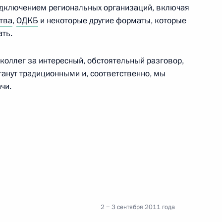
подключением региональных организаций, включая
тва
,
ОДКБ
и некоторые другие форматы, которые
тавропольского края
1
ть.
коллег за интересный, обстоятельный разговор,
станут традиционными и, соответственно, мы
чи.
ороны Анатолием Сердюковым
1
лександром Сухоруковым
осетил сельскую школу
12
4м
 училище
2 − 3 сентября 2011 года