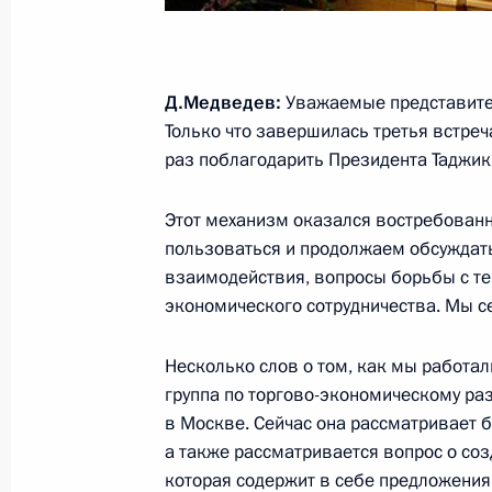
7 сентября 2011 года, среда
Открытие датско-российской фотов
7 сентября 2011 года, 16:00
Москва
Д.Медведев:
Уважаемые представите
Только что завершилась третья встреч
раз поблагодарить Президента Таджик
6 сентября 2011 года, вторник
Этот механизм оказался востребованн
Рабочая встреча с Министром сель
пользоваться и продолжаем обсуждат
Скрынник
взаимодействия, вопросы борьбы с те
6 сентября 2011 года, 17:45
Москва, Кремл
экономического сотрудничества. Мы с
Несколько слов о том, как мы работал
группа по торгово-экономическому ра
5 сентября 2011 года, понедельни
в Москве. Сейчас она рассматривает 
Совещание по вопросам бюджетно
а также рассматривается вопрос о со
которая содержит в себе предложения
5 сентября 2011 года, 15:00
Московская обл