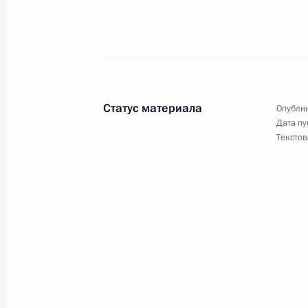
31 августа 2011 года, среда
Заседание комиссии по реализаци
и демографической политике
Статус материала
Опублик
31 августа 2011 года, 16:00
Сочи
Дата пу
Текстов
30 августа 2011 года, вторник
Встреча с исполняющим обязанност
Петербурга Георгием Полтавченко
30 августа 2011 года, 14:20
Сочи