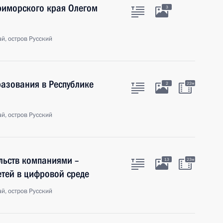
риморского края Олегом
3
й, остров Русский
азования в Республике
2
22м
й, остров Русский
льств компаниями –
13
23м
етей в цифровой среде
й, остров Русский