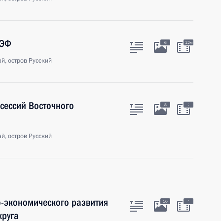
ВЭФ
6
12м
й, остров Русский
сессий Восточного
:
8
й, остров Русский
-экономического развития
:
10
круга