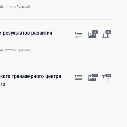
й, остров Русский
 результатов развития
4
31м
й, остров Русский
кого тренажёрного центра
10
9м
ого