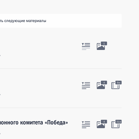
ть следующие материалы
1
ь
4
6м
ь
ионного комитета «Победа»
4
31м
ь