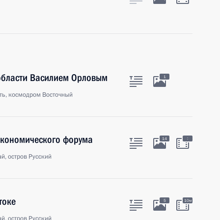
 области Василием Орловым
1
ть, космодром Восточный
экономического форума
:
14
й, остров Русский
токе
5
10м
й, остров Русский