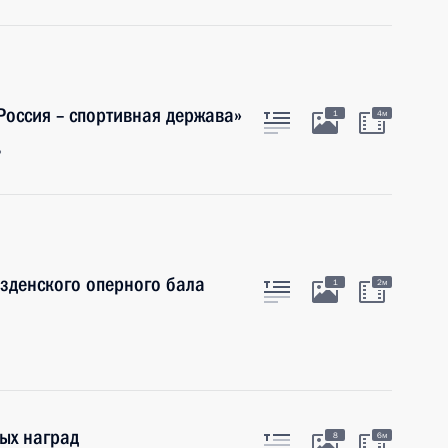
оссия – спортивная держава»
1
4м
ь
зденского оперного бала
1
2м
ых наград
8
6м