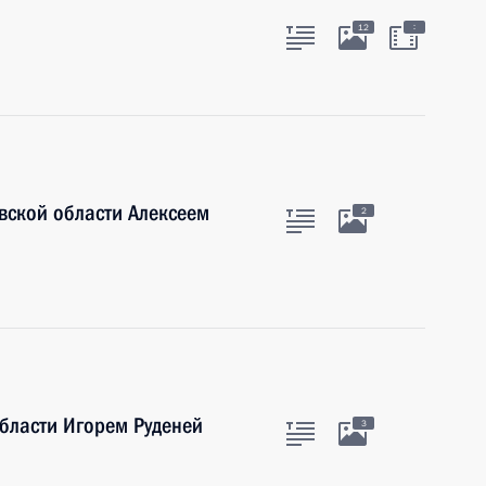
:
12
овской области Алексеем
2
области Игорем Руденей
3