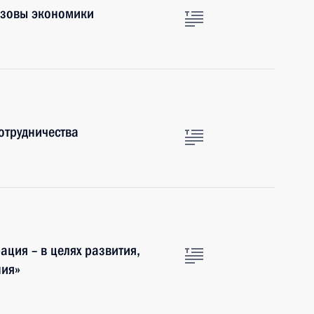
ызовы экономики
отрудничества
ция – в целях развития,
ния»