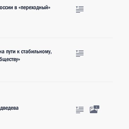
оссии в «переходный»
а пути к стабильному,
бществу»
едведева
1