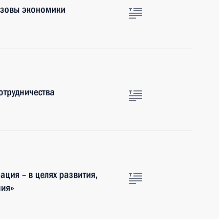
ызовы экономики
отрудничества
ция – в целях развития,
ния»