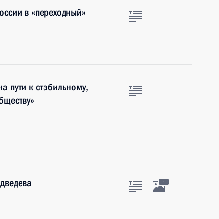
оссии в «переходный»
а пути к стабильному,
бществу»
едведева
1