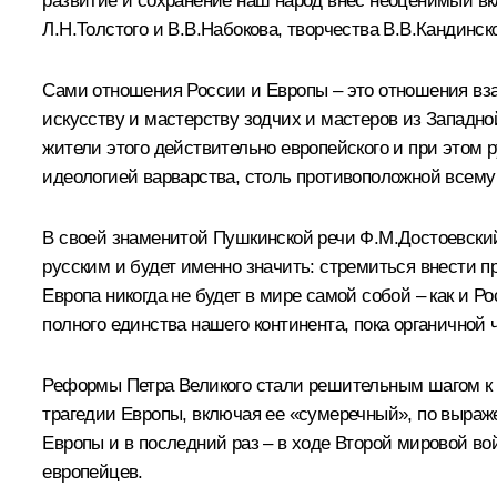
развитие и сохранение наш народ внес неоценимый вк
Л.Н.Толстого и В.В.Набокова, творчества В.В.Кандинск
Сами отношения России и Европы – это отношения вз
искусству и мастерству зодчих и мастеров из Западн
жители этого действительно европейского и при этом 
идеологией варварства, столь противоположной всему
В своей знаменитой Пушкинской речи Ф.М.Достоевский
русским и будет именно значить: стремиться внести п
Европа никогда не будет в мире самой собой – как и Р
полного единства нашего континента, пока органичной 
Реформы Петра Великого стали решительным шагом к м
трагедии Европы, включая ее «сумеречный», по выра
Европы и в последний раз – в ходе Второй мировой в
европейцев.