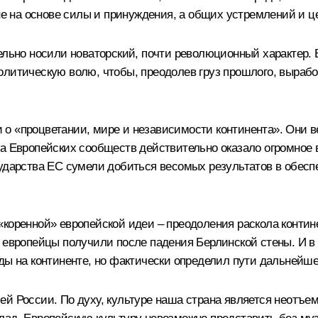
 на основе силы и принуждения, а общих устремлений и ц
тельно носили новаторский, почти революционный характер.
олитическую волю, чтобы, преодолев груз прошлого, выраб
о «процветании, мире и независимости континента». Они ве
да Европейских сообществ действительно оказало огромное
ударства ЕС сумели добиться весомых результатов в обесп
«коренной» европейской идеи – преодоления раскола контин
е европейцы получили после падения Берлинской стены. И в
ды на континенте, но фактически определил пути дальнейше
ей России. По духу, культуре наша страна является неотъе