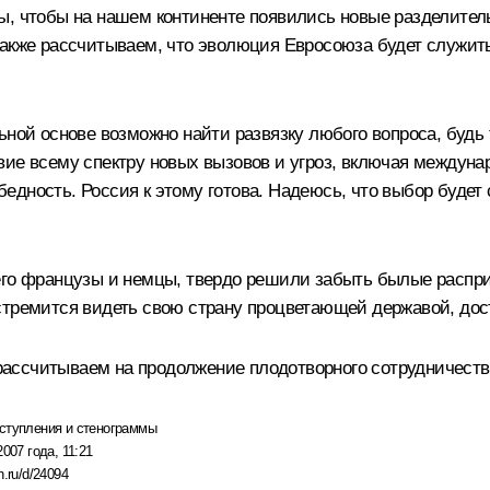
ды, чтобы на нашем континенте появились новые разделите
Также рассчитываем, что эволюция Евросоюза будет служит
льной основе возможно найти развязку любого вопроса, буд
вие всему спектру новых вызовов и угроз, включая междун
дность. Россия к этому готова. Надеюсь, что выбор будет
го французы и немцы, твердо решили забыть былые распри и
стремится видеть свою страну процветающей державой, дос
ссчитываем на продолжение плодотворного сотрудничество 
ступления и стенограммы
2007 года, 11:21
n.ru/d/24094