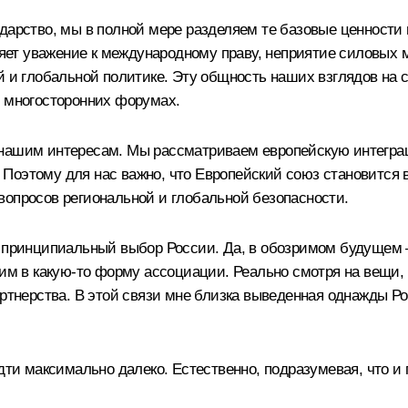
ударство, мы в полной мере разделяем те базовые ценност
ет уважение к международному праву, неприятие силовых
ой и глобальной политике. Эту общность наших взглядов н
х многосторонних форумах.
 нашим интересам. Мы рассматриваем европейскую интегра
Поэтому для нас важно, что Европейский союз становится
вопросов региональной и глобальной безопасности.
то принципиальный выбор России. Да, в обозримом будущем
ним в какую‑то форму ассоциации. Реально смотря на вещи,
партнерства. В этой связи мне близка выведенная однажды 
дти максимально далеко. Естественно, подразумевая, что и