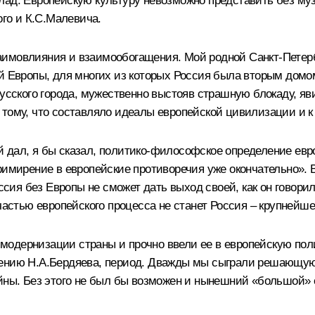
лад. Европейскую культуру невозможно представить без муз
ого и К.С.Малевича.
аимовлияния и взаимообогащения. Мой родной Санкт-Петерб
ой Европы, для многих из которых Россия была вторым домо
русского города, мужественно выстояв страшную блокаду, я
 тому, что составляло идеалы европейской цивилизации и к
 дал, я бы сказал, политико-философское определение евр
римирение в европейские противоречия уже окончательно». 
оссия без Европы не сможет дать выход своей, как он говори
частью европейского процесса не станет Россия – крупнейше
одернизации страны и прочно ввели ее в европейскую поли
жению Н.А.Бердяева, период. Дважды мы сыграли решающую
ойны. Без этого не был бы возможен и нынешний «большой» 