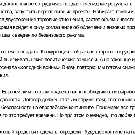
 долгосрочное сотрудничество дает очевидные результаты
ства, запустить перспективные проекты. Набирает темпы и 
ся двусторонние торговые отношения, растет объем инвест
ремя войдет в силу соглашение об облегчении визовых про
 шаг к введению безвизового режима.
во всем совпадать. Конкуренция – обратная сторона сотруд
ой выискивать некие политические замыслы. А на законные
арсенала «холодной войны». Вновь повторю: мы готовы сни
вил.
 Европейским союзом подвела нас к необходимости выработ
давности. Договор должен стать инструментом, способным 
 безопасности на европейском континенте. Понимаем все тр
что это требует времени. Но при этом очевидно, что любая п
оторый предстоит сделать, определит будущее континента н