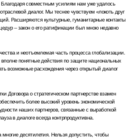
. Благодаря совместным усилиям нам уже удалось
отраслевой диалог. Мы теснее чувствуем «локоть друг
иций. Расширяются культурные, гуманитарные контакты
цедур – закон о его ратификации был мною недавно
ничества и неотъемлемая часть процесса глобализации.
 и вполне понятные действия по защите национальных
мать возможные расхождения через открытый диалог
ки Договора о стратегическом партнерстве взамен
обеспечить более высокий уровень экономической
удности наших партнеров, связанные с выработкой
ауза в диалоге всегда контрпродуктивна.
а многие десятилетия. Нельзя допустить, чтобы