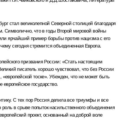
ыки П.И.Чайковского и Д.Д.Шостаковича, литературы
ург стал великолепной Северной столицей благодаря
м. Символично, что в годы Второй мировой войны
вили ярчайший пример борьбы против нацизма с его
 чему сегодня стремится объединенная Европа.
опейского призвания России: «Стать настоящим
Великий писатель хорошо чувствовал, что без России
л, «европейской тоске». Убежден, что не может быть
е европейское государство.
тику. С тех пор Россия делила все триумфы и все
 роль в срыве попыток насильственного объединения
европейский проект, основанный на доброй воле