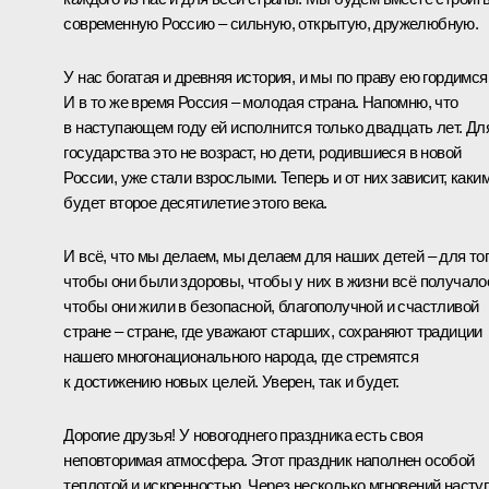
современную Россию – сильную, открытую, дружелюбную.
У нас богатая и древняя история, и мы по праву ею гордимся
И в то же время Россия – молодая страна. Напомню, что
в наступающем году ей исполнится только двадцать лет. Дл
государства это не возраст, но дети, родившиеся в новой
России, уже стали взрослыми. Теперь и от них зависит, каки
будет второе десятилетие этого века.
И всё, что мы делаем, мы делаем для наших детей – для тог
чтобы они были здоровы, чтобы у них в жизни всё получало
чтобы они жили в безопасной, благополучной и счастливой
стране – стране, где уважают старших, сохраняют традиции
нашего многонационального народа, где стремятся
к достижению новых целей. Уверен, так и будет.
Дорогие друзья! У новогоднего праздника есть своя
неповторимая атмосфера. Этот праздник наполнен особой
теплотой и искренностью. Через несколько мгновений насту