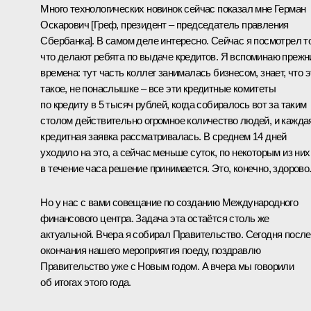
Много технологических новинок сейчас показал мне Герман
Оскарович [Греф, президент – председатель правления
Сбербанка]. В самом деле интересно. Сейчас я посмотрел то
что делают ребята по выдаче кредитов. Я вспоминаю прежн
времена: тут часть коллег занималась бизнесом, знает, что э
такое, не понаслышке – все эти кредитные комитеты
по кредиту в 5 тысяч рублей, когда собиралось вот за таким
столом действительно огромное количество людей, и кажда
кредитная заявка рассматривалась. В среднем 14 дней
уходило на это, а сейчас меньше суток, по некоторым из них
в течение часа решение принимается. Это, конечно, здорово
Но у нас с вами совещание по созданию Международного
финансового центра. Задача эта остаётся столь же
актуальной. Вчера я собирал Правительство. Сегодня после
окончания нашего мероприятия поеду, поздравлю
Правительство уже с Новым годом. А вчера мы говорили
об итогах этого года.