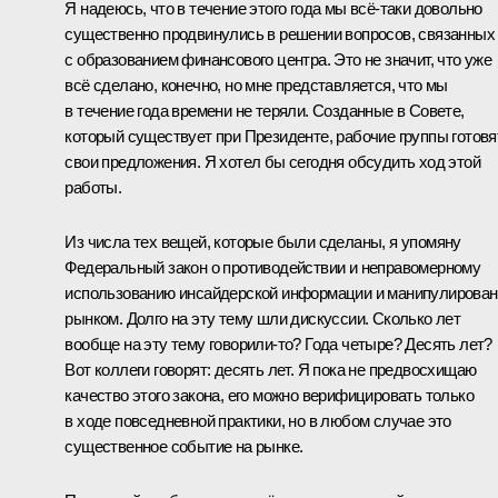
Я надеюсь, что в течение этого года мы всё‑таки довольно
существенно продвинулись в решении вопросов, связанных
с образованием финансового центра. Это не значит, что уже
всё сделано, конечно, но мне представляется, что мы
в течение года времени не теряли. Созданные в Совете,
который существует при Президенте, рабочие группы готовя
свои предложения. Я хотел бы сегодня обсудить ход этой
работы.
Из числа тех вещей, которые были сделаны, я упомяну
Федеральный закон о противодействии и неправомерному
использованию инсайдерской информации и манипулирова
рынком. Долго на эту тему шли дискуссии. Сколько лет
вообще на эту тему говорили‑то? Года четыре? Десять лет?
Вот коллеги говорят: десять лет. Я пока не предвосхищаю
качество этого закона, его можно верифицировать только
в ходе повседневной практики, но в любом случае это
существенное событие на рынке.