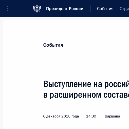
Президент России
События
Стру
Президент
Администрация
Государст
Новости
Стенограммы
Поездки
Те
События
Рубрикация материалов
Все материалы
Выступление на россий
Послания Федеральному Собранию
в расширенном состав
Заявления по важнейшим вопросам
Совещания, заседания, рабочие встречи
6 декабря 2010 года
14:30
Варшава
Речи и обращения