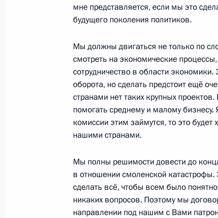
мне представляется, если мы это сде
9 декабря 2010 года, 18:30
Москва, Кремль
будущего поколения политиков.
Мы должны двигаться не только по с
смотреть на экономические процессы
Вступительное слово на заседании
сотрудничество в области экономики. 
союза
оборота, но сделать предстоит ещё оч
9 декабря 2010 года, 15:45
Москва, Кремль
странами нет таких крупных проектов. 
помогать среднему и малому бизнесу.
комиссии этим займутся, то это будет
Рабочая встреча с Министром здр
нашими странами.
развития Татьяной Голиковой
Мы полны решимости довести до конца
9 декабря 2010 года, 15:00
Москва, Кремль
в отношении смоленской катастрофы. 
сделать всё, чтобы всем было понятно
никаких вопросов. Поэтому мы догово
8 декабря 2010 года, среда
направлении под нашим с Вами патрона