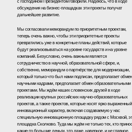
с господином Президентом говорили. Надеюсь, что в ходе
обсуждения на бизнес-площадках эти проекты получат
дальнейшее развитие.
Мы согласовали меморандум по приоритетным проектам,
теперь очень важно, чтобы эти приоритетные проекты
превратились уже в конкретные планы действий, которые
будут реализовываться на уровне государств и на уровне
компаний. Безусловно, очень важным является
сотрудничество в научной, образовательной сфере, и,
собственно, меморандум о партнёрстве для модернизации,
который только что был нами подписан, предполагает обме
научными кадрами, предполагает обмен образовательными
проектами. Мы ждём наших словенских друзей в ходе
реализации крупных российских научно-образовательных
проектов, а также проектов, которые носят ярко выраженный
инновационный характер, включая создаваемую у нас
специальную инновационную площадку рядом с Москвой, э
площадка Сколково. Туда мы ждём не только тех, кто прино
какие‑то большие деньги, это даже, наверное, и не главное,