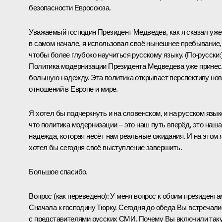
безопасности Евросоюза.
Уважаемый господин Президент Медведев, как я сказал уже
в самом начале, я использовал своё нынешнее пребывание,
чтобы более глубоко научиться русскому языку.
(По‑русски:
Политика модернизации Президента Медведева уже принес
большую надежду. Эта политика открывает перспективу но
отношений в Европе и мире.
Я хотел бы подчеркнуть и на словенском, и на русском язык
что политика модернизации – это наш путь вперёд, это наша
надежда, которая несёт нам реальные ожидания. И на этом 
хотел бы сегодня своё выступление завершить.
Большое спасибо.
Вопрос
(как переведено)
:
У меня вопрос к обоим президента
Сначала к господину Тюрку. Сегодня до обеда Вы встречали
с представителями русских СМИ. Почему Вы включили так