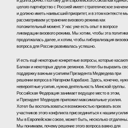
и долгосрочно. Поэтому для Европейского союза как единог
целого партнёрство с Россией имеет стратегическое значен
и должно иметь наивысший приоритет, и в этом контексте м
рассматриваем устранение визового режима как
положительный момент. У нас уже есть опыт в вопросе
ликвидации визового режима. Мы хотим, чтобы эта политик
продолжалась далее, и хотим, чтобы либерализация визово
вопроса для России развивалась успешно.
И есть ещё некоторые конкретные вопросы, которые касают
Балкан и некоторых других регионов. Хотел бы выразить св
поддержку важным усилиям Президента Медведева при
решении вопроса в Нагорном Карабахе. Здесь, конечно, нуж
невероятные усилия, нужна деятельность Минской группы.
Российская Федерация занимает ведущее место в этом,
и Президент Медведев приложил максимальные усилия.
Хотел бы воспользоваться возможностью призвать всех
участников этого конфликта присоединиться к нашим усили
Мы в Европейском союзе, может быть, несколько отдалены.
Мы понимаем, почему решение этого вопроса важно для