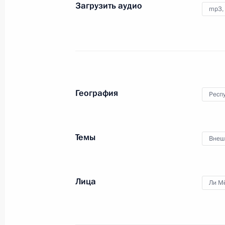
Загрузить аудио
mp3,
18 ноября 2010 года
Аудио, 5 мин.
География
Респ
Темы
Внеш
Совместная пресс-
Лица
Ли М
конференция с Президентом
Словении Данило Тюрком