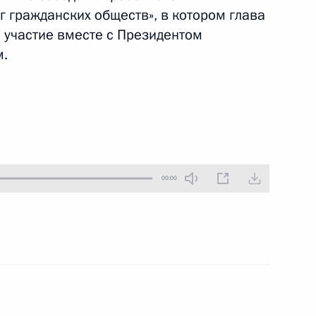
 гражданских обществ», в котором глава
19 ноября 2010 года
Аудио, 5 мин.
 участие вместе с Президентом
м.
00:00
Выступление на Третьем
каспийском саммите