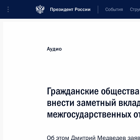
Президент России
События
Стру
Видеозаписи
Фотографии
Аудиозапи
Все материалы
Выступления
Совещан
Аудио
Показа
Гражданские общества
внести заметный вклад
Начало совещания о комплексных
межгосударственных 
мерах по обеспечению
стабильности в Северо-
Кавказском федеральном округе
Об этом Дмитрий Медведев заяв