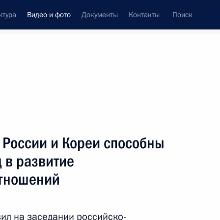
ктура
Видео и фото
Документы
Контакты
Поиск
си
ия, встречи
Встречи со СМИ
ноябрь, 2010
ть следующие материалы
 России и Кореи способны
 в развитие
Президент вручил государственные
отношений
награды военнослужащим
внутренних войск, отличившимся
при выполнении боевых задач
ил на заседании российско-