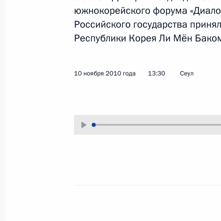
южнокорейского форума «Диалог
19 ноября 2010 года
Аудио, 8 мин.
Российского государства принял
Республики Корея Ли Мён Бако
10 ноября 2010 года
13:30
Сеул
Заявление для прессы
по итогам работы Третьего
каспийского саммита