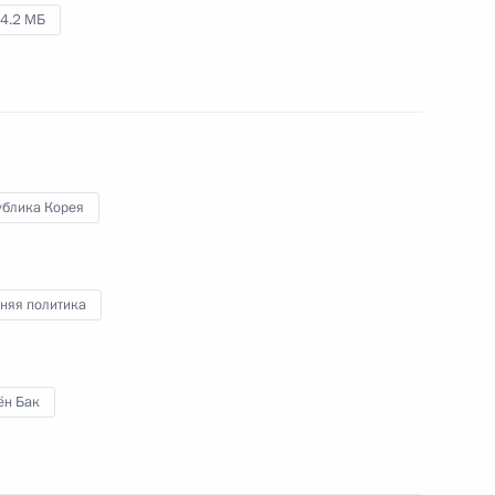
4.2 МБ
18 ноября 2010 года
Аудио, 9 мин.
ублика Корея
няя политика
Поздравление сотрудникам
ён Бак
и ветеранам МВД
с профессиональным
праздником