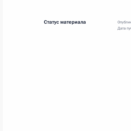
17 ноября 2010 года
Аудио, 25 мин.
Статус материала
Опублик
Дата пу
Гражданские общества России
и Кореи способны внести
заметный вклад в развитие
межгосударственных отношений