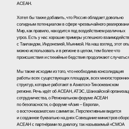
АСЕАН.
Хотел бы также добавить, что Россия обладает довольно
солидным потенциалом в сфере чрезвычайного реагировани
Мир, как правило, находится под воздействием различных
угроз. Есть у нас хорошие примеры успешного взаимодейст
с Таиландом, Индонезией, Мьянмой. На наш взгляд, этот оп
можно использовать и в регионе в целом, тем более что
происшествия и стихийные бедствия продолжают случаться
Мы также исходим из того, что необходима консолидация
работы всех существующих площадок, всех многосторонни
структур, которые работают в Азиатско-Тихоокеанском
регионе. Речь идёт об АСЕАН, АТЭС, Шанхайской организац
сотрудничества, о Региональном форуме АСЕАН
по безопасности, о форуме «Азия – Европа»,
о восточноазиатских саммитах. Перспективным видится
и созданное буквально на днях Совещание министров обор
АСЕАН с партнёрами по диалогу, так называемый «СМОА