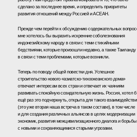
сделано за последнее время, и определить приоритеты
развития отношений между Россией и
АСЕАН
.
Прежде чем перейти к обсуждению содержательных вопрос
мне хотелось бы выразить искренние соболезнования
индонезийскому народу в связи с теми стихийными
бедствиями, которые произошли недавно, а также Таиланду
в связи с теми проблемами, которые возникли.
Теперь по поводу общей повестки дня. Успешное
строительство нового «азиатско-тихоокеанского дома»
отвечает интересам всех стран и отвечает их чаяниям
развивать спокойную созидательную жизнь. Россия, хотел 
ещё раз это подчеркнуть, открыта для такого взаимодействи
(это уже вторая наша встреча в таком составе), в том числе
и для создания различных альянсов в целях модернизации
экономик, развития межцивилизационного диалога и борьбы
с новыми и сохраняющимися старыми угрозами.