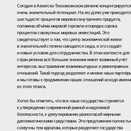
Сегодня в Азиатско-Тихоокеанском регионе концентрируетс
очень значительный потенциал. На его долю уже приходитс
шестьдесят процентов мирового внутреннего продукта,
половина объёма мировой торговли и порядка сорока
процентов совокупных мировых инвестиций. Это
свидетельствует о том, что центр экономической жизни
в значительной степени смещается сюда, и это создаёт
и новые условия для сотрудничества. В этом контексте для
стран региона всё большее значение имеет взаимный учёт
интересов, выстраивание взаимовыгодных и равноправных
отношений. Такой подход разделяют и многие наши партнёр
и мы готовы к продвижению наших отношений исходя именн
из этого тезиса.
Хотел бы отметить, что все наши государства стремятся
к утверждению современной равной и неделимой
безопасности, к урегулированию разногласий мирными
дипломатическими средствами. Эти предложения полность
созвучны тем идеалам, которые разделяют государства