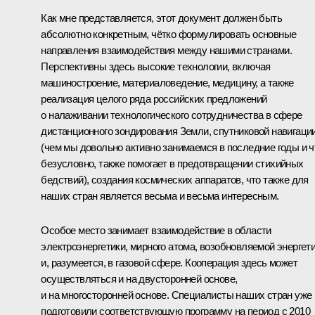
Как мне представляется, этот документ должен быть
абсолютно конкретным, чётко формулировать основные
направления взаимодействия между нашими странами.
Перспективны здесь высокие технологии, включая
машиностроение, материаловедение, медицину, а также
реализация целого ряда российских предложений
о налаживании технологического сотрудничества в сфере
дистанционного зондирования Земли, спутниковой навигаци
(чем мы довольно активно занимаемся в последние годы и ч
безусловно, также помогает в предотвращении стихийных
бедствий), создания космических аппаратов, что также для
наших стран является весьма и весьма интересным.
Особое место занимает взаимодействие в области
электроэнергетики, мирного атома, возобновляемой энергет
и, разумеется, в газовой сфере. Кооперация здесь может
осуществляться и на двусторонней основе,
и на многосторонней основе. Специалисты наших стран уже
подготовили соответствующую программу на период с 2010