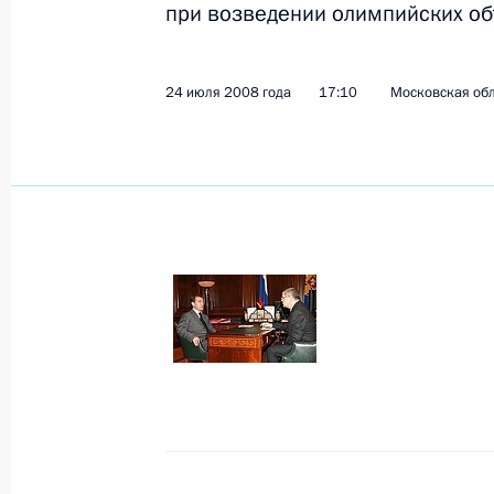
при возведении олимпийских об
Показа
24 июля 2008 года
17:10
Московская обл
Рабочая встреча с губернатором С
Антуфьевым
31 июля 2008 года, 15:30
Смоленская облас
Встреча с представителями малого
31 июля 2008 года, 15:00
Смоленская облас
30 июля 2008 года, среда