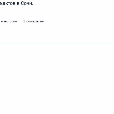
ъектов в Сочи.
ть следующие материалы
асть, Горки
1 фотография
моленской области Сергеем
1
ть, Гагарин
 предпринимательства
3
ть, Гагарин