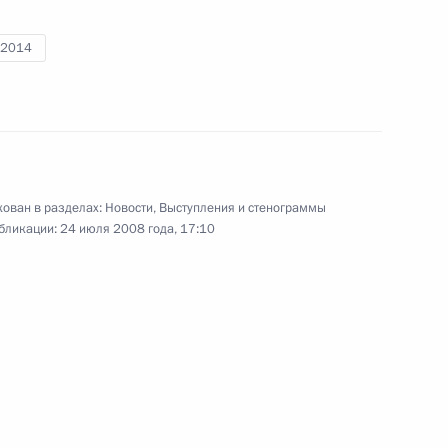
с представителями
-2014
ть, Горки
мле с группой китайских
4
ясения провинции Сычуань
ован в разделах:
Новости
,
Выступления и стенограммы
бликации:
24 июля 2008 года, 17:10
ка Германом Грефом
1