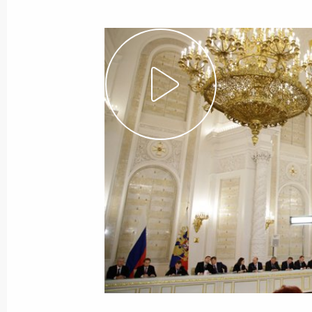
Показа
Опубликовано обращение Дмитрия 
кипрской газеты «Филэлефтерос»
7 октября 2010 года, 10:00
6 октября 2010 года, среда
Начало встречи с Премьер-минист
6 октября 2010 года, 21:50
Алжир