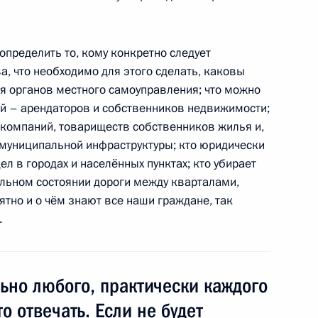
определить то, кому конкретно следует
т государства и всего
1
5м
, что необходимо для этого сделать, каковы
я органов местного самоуправления; что можно
ий – арендаторов и собственников недвижимости;
компаний, товариществ собственников жилья и,
 муниципальной инфраструктуры; кто юридически
л в городах и населённых пунктах; кто убирает
альном состоянии дороги между кварталами,
я компании «ИНТЕР РАО ЕЭС»
1
ятно и о чём знают все наши граждане, так
.
ласть, Горки
льно любого, практически каждого
о отвечать. Если не будет