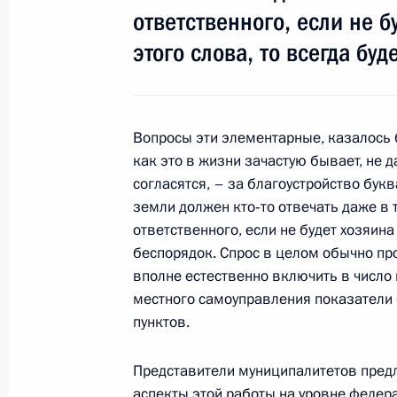
ответственного, если не 
Выступление на церемонии открыт
газопровода Соболево – Петропав
этого слова, то всегда буд
29 сентября 2010 года, 08:30
Петропавловс
Вопросы эти элементарные, казалось бы
28 сентября 2010 года, вторник
как это в жизни зачастую бывает, не 
согласятся, – за благоустройство бук
Ответы на вопросы журналистов по
земли должен кто‑то отвечать даже в т
28 сентября 2010 года, 15:00
Шанхай
ответственного, если не будет хозяина
беспорядок. Спрос в целом обычно пр
вполне естественно включить в число
местного самоуправления показатели 
Начало встречи с Заместителем Пр
пунктов.
Народной Республики Си Цзиньпи
28 сентября 2010 года, 10:00
Шанхай
Представители муниципалитетов пред
аспекты этой работы на уровне федера