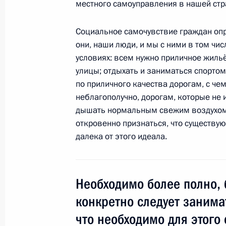
местного самоуправления в нашей стр
5 октября 2010 года, вторник
Социальное самочувствие граждан опр
Выступление на церемонии вручени
они, наши люди, и мы с ними в том чис
конкурса «Учитель года России – 2
условиях: всем нужно приличное жиль
5 октября 2010 года, 19:20
Москва
улицы; отдыхать и заниматься спортом
по приличного качества дорогам, с че
неблагополучно, дорогам, которые не 
дышать нормальным свежим воздухом и
Стенографический отчёт о встрече 
откровенно признаться, что существу
«Учитель года России – 2010»
далека от этого идеала.
5 октября 2010 года, 18:00
Москва, Государ
Необходимо более полно, 
Рабочая встреча с губернатором К
конкретно следует занима
Слюняевым
что необходимо для этого 
5 октября 2010 года, 17:00
Москва, Кремль