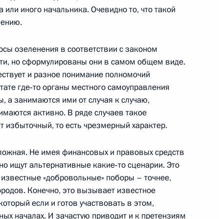
ко-украинского
1
а или иного начальника. Очевидно то, что такой
о форума
нению.
осы озеленения в соответствии с законом
ти, но сформулированы они в самом общем виде.
ествует и разное понимание полномочий
тате где‑то органы местного самоуправления
, а занимаются ими от случая к случаю,
в отношениях с Белоруссией
1
имаются активно. В ряде случаев такое
т избыточный, то есть чрезмерный характер.
сложная. Не имея финансовых и правовых средств
но ищут альтернативные какие‑то сценарии. Это
и известные «добровольные» поборы – точнее,
ородов. Конечно, это вызывает известное
 Совета Безопасности
1
который если и готов участвовать в этом,
сть, Горки
ных началах. И зачастую приводит и к претензиям