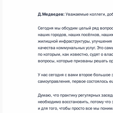
Начало встречи с Председателем 
собрания Абдельазизом Зиари
Д.Медведев:
Уважаемые коллеги, до
6 октября 2010 года, 21:40
Алжир
Сегодня мы обсудим целый ряд вопрос
наших городов, наших посёлков, наши
жилищной инфраструктуры, улучшения 
Начало встречи с Председателем С
качества коммунальных услуг. Это сам
Бенсалахом
по которым, как известно, судят о власт
6 октября 2010 года, 21:30
Алжир
вопросы, которые призваны решать о
У нас сегодня с вами второе большое
Ответы на вопросы журналистов по
самоуправления, первое состоялось ещ
переговоров
Думаю, что практику регулярных засе
6 октября 2010 года, 20:00
Алжир
необходимо восстановить, потому что э
и для того, чтобы просто все мы пони