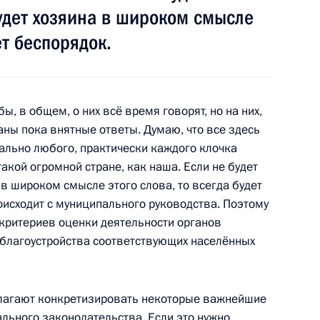
будет хозяина в широком смысле
ия магистрального
1
2м
ловск-Камчатский
ет беспорядок.
к-Камчатский
, в общем, о них всё время говорят, но на них,
даны пока внятные ответы. Думаю, что все здесь
вально любого, практически каждого клочка
 завершении визита в Китай
1
акой огромной стране, как наша. Если не будет
 в широком смысле этого слова, то всегда будет
оисходит с муниципального руководства. Поэтому
 критериев оценки деятельности органов
благоустройства соответствующих населённых
едседателя Китайской
1
ном
лагают конкретизировать некоторые важнейшие
льного законодательства. Если это нужно,