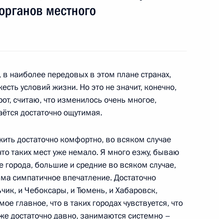
органов местного
ии Совета по развитию
1
16м
 в наиболее передовых в этом плане странах,
сть условий жизни. Но это не значит, конечно,
рот, считаю, что изменилось очень многое,
аётся достаточно ощутимая.
Президентом Украины
1
20м
 жить достаточно комфортно, во всяком случае
рвого российско-украинского
что таких мест уже немало. Я много езжу, бываю
о форума
е города, большие и средние во всяком случае,
ма симпатичное впечатление. Достаточно
ьчик, и Чебоксары, и Тюмень, и Хабаровск,
мое главное, что в таких городах чувствуется, что
уже достаточно давно, занимаются системно –