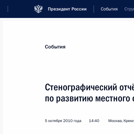
Президент России
События
Стру
Президент
Администрация
Государст
Новости
Стенограммы
Поездки
Те
События
Рубрикация материалов
Все материалы
Стенографический отчё
Послания Федеральному Собранию
по развитию местного
Заявления по важнейшим вопросам
Совещания, заседания, рабочие встречи
5 октября 2010 года
14:40
Москва, Крем
Речи и обращения