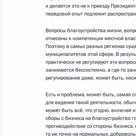
Начало заседания Первого российс
и делается это не к приезду Президент
межрегионального экономическог
передовой опыт подлежит распростра
4 октября 2010 года, 15:30
Геленджик
Вопросы благоустройства жизни, вопр
отнесены к компетенции местной влас
Поэтому в самых разных регионах сущ
3 октября 2010 года, воскресенье
муниципалитетов этой сфере. В резуль
практически не регулируют эти вопросы
Бессмысленная полоса напряжения 
занимаются бессистемно, а где‑то зан
обязательно закончится
регулирование даже, может быть, носи
3 октября 2010 года, 21:45
Есть и проблема, может быть, самая 
для ведения такой деятельности, обыч
1 октября 2010 года, пятница
может быть всё, что угодно, включая 
сборы с бизнеса на благоустройство г
Вступительное слово на заседании
противодействие со стороны бизнеса, 
1 октября 2010 года, 15:00
Московская обла
то уж точно на нормальных, доброволь