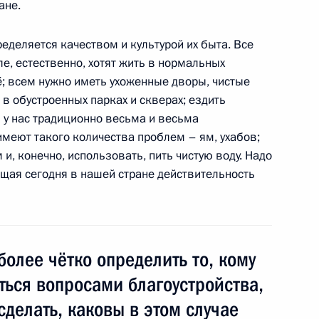
ане.
еделяется качеством и культурой их быта. Все
я наград победителям
1
8м
ле, естественно, хотят жить в нормальных
010»
ё; всем нужно иметь ухоженные дворы, чистые
 в обустроенных парках и скверах; ездить
м у нас традиционно весьма и весьма
имеют такого количества проблем – ям, ухабов;
, конечно, использовать, пить чистую воду. Надо
с лауреатами конкурса
ющая сегодня в нашей стране действительность
ственный Кремлевский Дворец
более чётко определить то, кому
остромской области Игорем
1
ться вопросами благоустройства,
сделать, каковы в этом случае