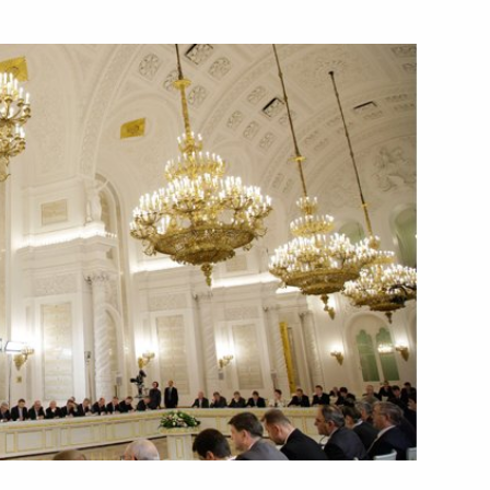
ть следующие материалы
Медведева к читателям
ром Алжира Ахмедом Уяхьей
1