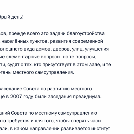
Национального народного
1
брый день!
ов, прежде всего это задачи благоустройства
х населённых пунктов, развития современной
внешнего вида домов, дворов, улиц, улучшения
овета нации Абделькадером
1
ые элементарные вопросы, но те вопросы,
и, судят о тех, кто присутствует в этом зале, и те
рганы местного самоуправления.
 заседание Совета по развитию местного
 итогам российско-алжирских
ё в 2007 году, были заседания президиума.
1
4м
даний Совета по местному самоуправлению
то требуется и для того, чтобы сверять часы,
мали, в каком направлении развивается институт