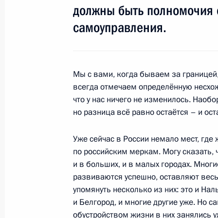
должны быть полномочия 
самоуправления.
Стенографический отчёт о заседан
местного самоуправления
5 октября 2010 года, 14:40
Москва, Кремль
Мы с вами, когда бываем за границей,
всегда отмечаем определённую несхоже
что у нас ничего не изменилось. Наобо
но разница всё равно остаётся – и ост
4 октября 2010 года, понедельник
Совместная пресс-конференция с 
Уже сейчас в России немало мест, где
Виктором Януковичем по итогам Пе
по российским меркам. Могу сказать, 
межрегионального экономическог
и в больших, и в малых городах. Многи
развиваются успешно, оставляют весь
4 октября 2010 года, 17:00
Геленджик
упомянуть несколько из них: это и Нал
и Белгород, и многие другие уже. Но са
обустройством жизни в них занялись 