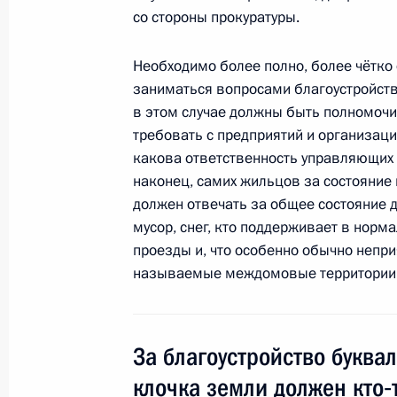
со стороны прокуратуры.
Необходимо более полно, более чётко 
Забота о пожилых людях – приорите
заниматься вопросами благоустройства
общества
в этом случае должны быть полномочи
1 октября 2010 года, 00:05
требовать с предприятий и организац
какова ответственность управляющих 
наконец, самих жильцов за состояние
должен отвечать за общее состояние де
30 сентября 2010 года, четверг
мусор, снег, кто поддерживает в норм
Встреча с председателем правлени
проезды и, что особенно обычно непри
Борисом Ковальчуком
называемые междомовые территории
30 сентября 2010 года, 16:00
Московская об
За благоустройство буква
29 сентября 2010 года, среда
клочка земли должен кто‑т