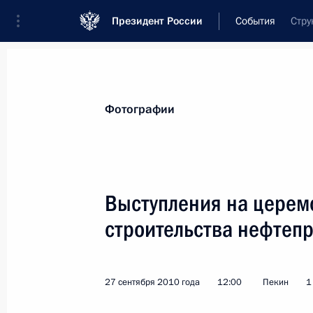
Президент России
События
Стру
Президент
Администрация
Государст
Новости
Стенограммы
Поездки
Те
Фотографии
Рубрикация материалов
Все материалы
Выступления на цере
Послания Федеральному Собранию
строительства нефтепр
Заявления по важнейшим вопросам
Совещания, заседания, рабочие встречи
27 сентября 2010 года
12:00
Пекин
1
Речи и обращения