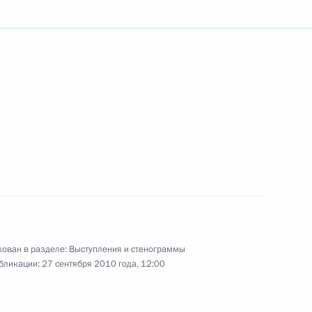
ть следующие материалы
ром Алжира Ахмедом Уяхьей
1
Национального народного
1
ован в разделе:
Выступления и стенограммы
бликации:
27 сентября 2010 года, 12:00