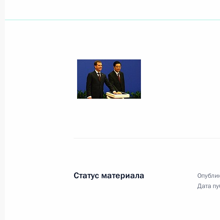
Показа
6 октября 2010 года, среда
Начало встречи с Премьер-минист
6 октября 2010 года, 21:50
Алжир
Начало встречи с Председателем 
собрания Абдельазизом Зиари
Статус материала
Опублик
6 октября 2010 года, 21:40
Алжир
Дата пу