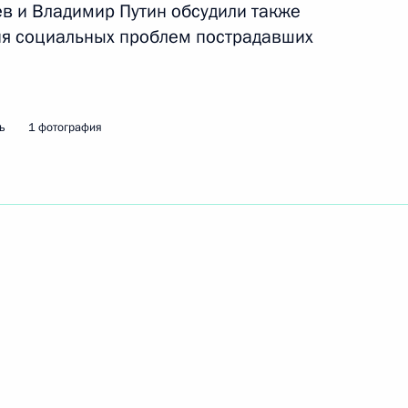
в и Владимир Путин обсудили также
я социальных проблем пострадавших
ть следующие материалы
ь
1 фотография
 по проекту нового закона
1
12м
ть, Горки
емпионами и призёрами XX
4
тике