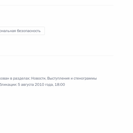
 Правительства Владимиром
1
ональная безопасность
Президентом Южно-
1
ом Зумой
ован в разделах:
Новости
,
Выступления и стенограммы
бликации:
5 августа 2010 года, 18:00
их переговоров
1