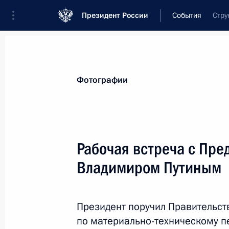
Президент России
События
Стру
Президент
Администрация
Государст
Новости
Стенограммы
Поездки
Те
Фотографии
Рубрикация материалов
Все материалы
Рабочая встреча с Пре
Послания Федеральному Собранию
Владимиром Путиным
Заявления по важнейшим вопросам
Совещания, заседания, рабочие встречи
Президент поручил Правительст
Речи и обращения
по материально-техническому 