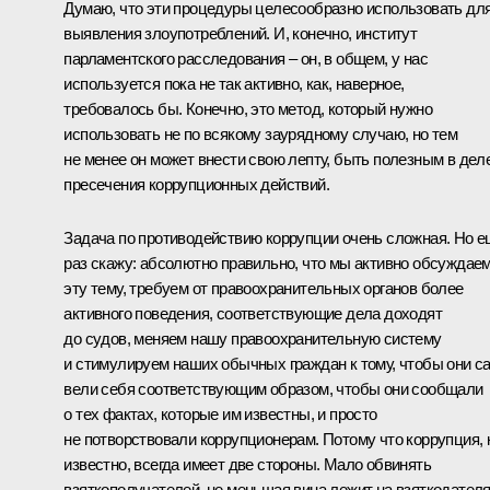
Думаю, что эти процедуры целесообразно использовать дл
выявления злоупотреблений. И, конечно, институт
парламентского расследования – он, в общем, у нас
используется пока не так активно, как, наверное,
требовалось бы. Конечно, это метод, который нужно
использовать не по всякому заурядному случаю, но тем
не менее он может внести свою лепту, быть полезным в дел
пресечения коррупционных действий.
Задача по противодействию коррупции очень сложная. Но 
раз скажу: абсолютно правильно, что мы активно обсуждае
эту тему, требуем от правоохранительных органов более
активного поведения, соответствующие дела доходят
до судов, меняем нашу правоохранительную систему
и стимулируем наших обычных граждан к тому, чтобы они с
вели себя соответствующим образом, чтобы они сообщали
о тех фактах, которые им известны, и просто
не потворствовали коррупционерам. Потому что коррупция, 
известно, всегда имеет две стороны. Мало обвинять
взяткополучателей, не меньшая вина лежит на взяткодателя