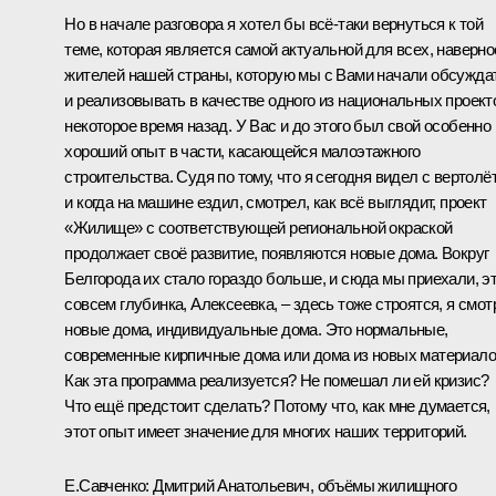
Но в начале разговора я хотел бы всё‑таки вернуться к той
теме, которая является самой актуальной для всех, наверно
жителей нашей страны, которую мы с Вами начали обсужда
и реализовывать в качестве одного из национальных проект
некоторое время назад. У Вас и до этого был свой особенно
хороший опыт в части, касающейся малоэтажного
строительства. Судя по тому, что я сегодня видел с вертолё
и когда на машине ездил, смотрел, как всё выглядит, проект
«Жилище» с соответствующей региональной окраской
продолжает своё развитие, появляются новые дома. Вокруг
Белгорода их стало гораздо больше, и сюда мы приехали, э
совсем глубинка, Алексеевка, – здесь тоже строятся, я смот
новые дома, индивидуальные дома. Это нормальные,
современные кирпичные дома или дома из новых материало
Как эта программа реализуется? Не помешал ли ей кризис?
Что ещё предстоит сделать? Потому что, как мне думается,
этот опыт имеет значение для многих наших территорий.
Е.Савченко
: Дмитрий Анатольевич, объёмы жилищного