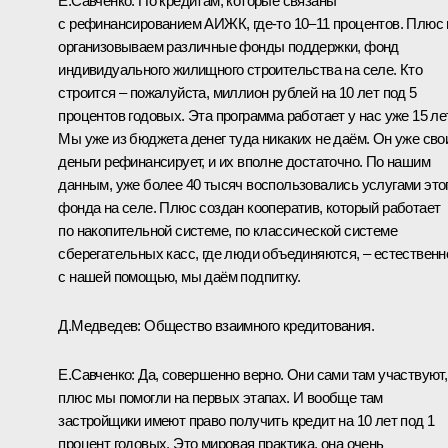
Е.Савченко:
По кредитам, которые связаны
с рефинансированием АИЖК, где‑то 10–11 процентов. Плюс
организовываем различные фонды поддержки, фонд
индивидуального жилищного строительства на селе. Кто
строится – пожалуйста, миллион рублей на 10 лет под 5
процентов годовых. Эта программа работает у нас уже 15 лет
Мы уже из бюджета денег туда никаких не даём. Он уже сво
деньги рефинансирует, и их вполне достаточно. По нашим
данным, уже более 40 тысяч воспользовались услугами это
фонда на селе. Плюс создан кооператив, который работает
по накопительной системе, по классической системе
сберегательных касс, где люди объединяются, – естественн
с нашей помощью, мы даём подпитку.
Д.Медведев:
Общество взаимного кредитования.
Е.Савченко:
Да, совершенно верно. Они сами там участвуют,
плюс мы помогли на первых этапах. И вообще там
застройщики имеют право получить кредит на 10 лет под 1
процент годовых. Это мировая практика, она очень