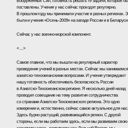
Вооружённых Сил, готовность решать те задачи, которые б
поставлены. Учения у нас сейчас проходят регулярно.
В прошлом году мы принимали участие в разных регионах. 
были и учения «Осень-2009» на западе России и в Беларуси
Сейчас у нас военно-морской компонент.
<…>
Самое главное, что мы вышли на регулярный характер
проведения учений в разных местах. Сейчас мы занимаемс
азиатско-тихоокеанскими вопросами. И учения утверждают
нашу готовность обеспечивать безопасность России
в Азиатско-Тихоокеанском регионе. Я несколько дней назад
проводил совещание на тему развития сотрудничества
со странами Азиатско-Тихоокеанского региона. Это одно
измерение и, естественно, сейчас самое актуальное для нас
Здесь бурно растущий, развивающийся регион. С другой
стороны, если мы работаем здесь, если мы развиваем свою
экономику здесь, развиваем наш Дальний Восток, мы,