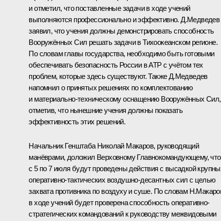
и отметил, что поставленные задачи в ходе учений
выполняются профессионально и эффективно. Д.Медведев
заявил, что учения должны демонстрировать способность
Вооружённых Сил решать задачи в Тихоокеанском регионе.
По словам главы государства, необходимо быть готовыми
обеспечивать безопасность России в АТР с учётом тех
проблем, которые здесь существуют. Также Д.Медведев
напомнил о принятых решениях по комплектованию
и материально-техническому оснащению Вооружённых Сил,
отметив, что нынешние учения должны показать
эффективность этих решений.
Начальник Генштаба Николай Макаров, руководящий
манёврами, доложил Верховному Главнокомандующему, что
с 5 по 7 июля будут проведены действия с высадкой крупны
оперативно-тактических воздушно-десантных сил с целью
захвата противника по воздуху и суше. По словам Н.Макаро
в ходе учений будет проверена способность оперативно-
стратегических командований к руководству межвидовыми