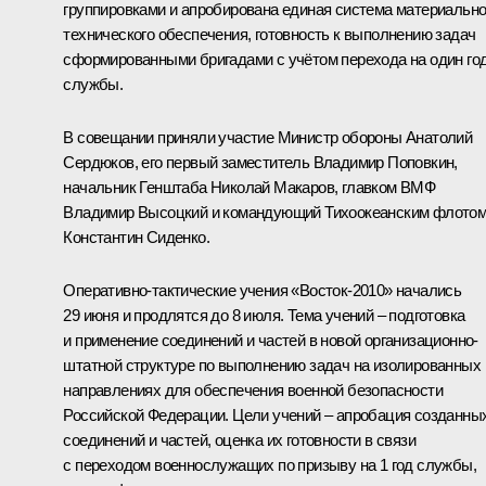
группировками и апробирована единая система материально
технического обеспечения, готовность к выполнению задач
сформированными бригадами с учётом перехода на один го
службы.
В совещании приняли участие Министр обороны Анатолий
Сердюков, его первый заместитель Владимир Поповкин,
начальник Генштаба Николай Макаров, главком ВМФ
Владимир Высоцкий и командующий Тихоокеанским флото
Константин Сиденко.
Оперативно-тактические учения
«Восток-2010» начались
29 июня и продлятся до 8 июля.
Тема учений – подготовка
и применение соединений и частей в новой организационно-
штатной структуре по выполнению задач на изолированных
направлениях для обеспечения военной безопасности
Российской Федерации. Цели учений – апробация созданны
соединений и частей, оценка их готовности в связи
с переходом военнослужащих по призыву на 1 год службы,