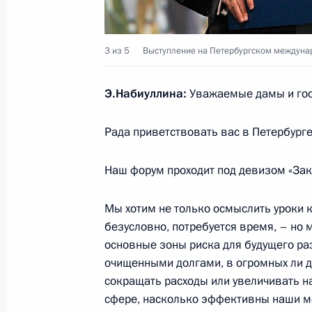
Стенографический отчет о заседан
по модернизации и технологическ
3 из 5
Выступление на Петербургском междуна
России
Э.Набиуллина:
Уважаемые дамы и гос
19 июня 2010 года, 13:50
Санкт-Петербург
Рада приветствовать вас в Петербур
18 июня 2010 года, пятница
Наш форум проходит под девизом «Зак
Встреча с руководителями междун
корпораций
Мы хотим не только осмыслить уроки кр
безусловно, потребуется время, – но м
18 июня 2010 года, 19:30
Санкт-Петербург
основные зоны риска для будущего раз
очищенными долгами, в огромных ли 
сокращать расходы или увеличивать н
Дмитрий Медведев одобрил проект 
сфере, насколько эффективны наши ме
кластера на Северном Кавказе