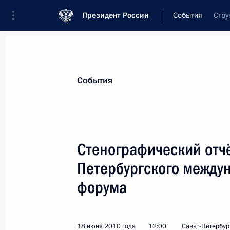
Президент России
События
Стру
Президент
Администрация
Государст
Новости
Стенограммы
Поездки
Те
События
Рубрикация материалов
Все материалы
Стенографический отч
Послания Федеральному Собранию
Петербургского между
Заявления по важнейшим вопросам
форума
Совещания, заседания, рабочие встречи
Речи и обращения
18 июня 2010 года
12:00
Санкт-Петербур