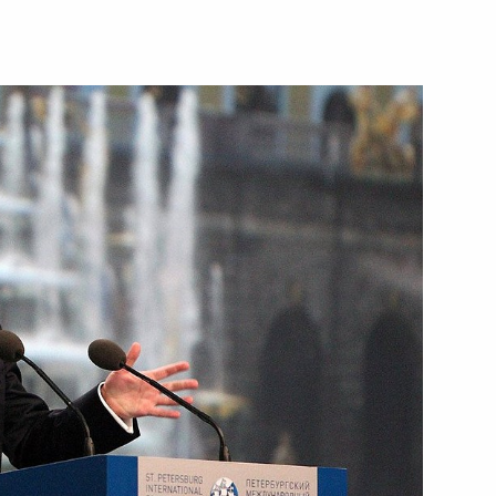
ть следующие материалы
Президентом Франции Николя
1
21м
го международного
3
11м