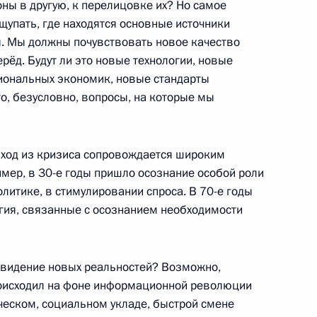
оны в другую, к перелицовке их? Но самое
щупать, где находятся основные источники
ы. Мы должны почувствовать новое качество
ерёд. Будут ли это новые технологии, новые
гиональных экономик, новые стандарты
ародного банковского
3
5м
о, безусловно, вопросы, на которые мы
ыход из кризиса сопровождается широким
имер, в 30-е годы пришло осознание особой роли
олитике, в стимулировании спроса. В 70-е годы
Глобальная энергия»
6
7м
егия, связанные с осознанием необходимости
е видение новых реальностей? Возможно,
 Лиги арабских государств
роисходил на фоне информационной революции
3
еском, социальном укладе, быстрой смене