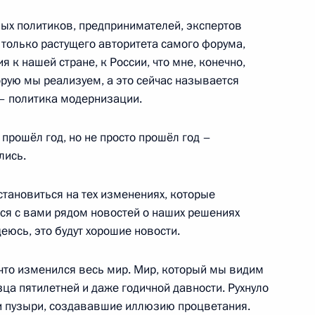
ных политиков, предпринимателей, экспертов
 только растущего авторитета самого форума,
на воду многоцелевой
1
6м
 к нашей стране, к России, что мне, конечно,
двинск»
торую мы реализуем, а это сейчас называется
– политика модернизации.
прошёл год, но не просто прошёл год –
лись.
пасности Николаем
5м
становиться на тех изменениях, которые
тарём ОДКБ Николаем
ься с вами рядом новостей о наших решениях
еюсь, это будут хорошие новости.
что изменился весь мир. Мир, который мы видим
зца пятилетней и даже годичной давности. Рухнуло
и пузыри, создававшие иллюзию процветания.
 по вопросам социально-
1
7м