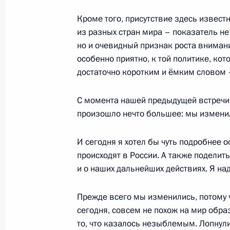
Кроме того, присутствие здесь извест
из разных стран мира – показатель не
Выступление на церемонии спуска 
но и очевидный признак роста внимания
атомной подводной лодки «Северо
особенно приятно, к той политике, ко
15 июня 2010 года, 15:30
Северодвинск
достаточно коротким и ёмким словом 
С момента нашей предыдущей встречи 
14 июня 2010 года, понедельник
произошло нечто большее: мы измени
Встреча с Секретарём Совета Безо
И сегодня я хотел бы чуть подробнее о
Патрушевым и генеральным секре
происходят в России. А также поделит
Бордюжей
и о наших дальнейших действиях. Я над
14 июня 2010 года, 20:00
Москва
Прежде всего мы изменились, потому 
сегодня, совсем не похож на мир обра
то, что казалось незыблемым. Лопнул
Вступительное слово на совещании