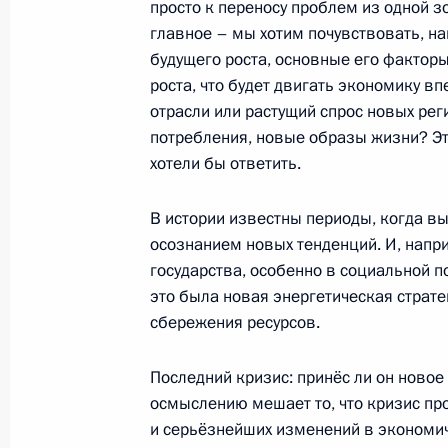
просто к переносу проблем из одной з
главное – мы хотим почувствовать, на
18 июня 2010 года, 18:30
Санкт-Петербург
будущего роста, основные его фактор
роста, что будет двигать экономику вп
отрасли или растущий спрос новых ре
Встреча с представителями междун
потребления, новые образы жизни? Эт
сообщества
хотели бы ответить.
18 июня 2010 года, 17:30
Санкт-Петербург
В истории известны периоды, когда в
осознанием новых тенденций. И, напр
государства, особенно в социальной п
Вручение международной премии «
это была новая энергетическая страт
18 июня 2010 года, 16:00
Санкт-Петербург
сбережения ресурсов.
Последний кризис: принёс ли он ново
Встреча с Генеральным секретарём
осмыслению мешает то, что кризис п
и серьёзнейших изменений в экономич
Амром Мусой