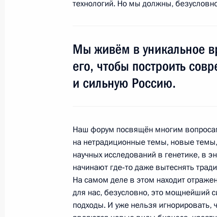
технологий. Но мы должны, безусловно
18 июня 2010 года, 15:00
Санкт-Петербург
Мы живём в уникальное в
Встреча с Президентом Македонии
его, чтобы построить со
18 июня 2010 года, 13:30
Санкт-Петербург
и сильную Россию.
Стенографический отчёт о пленарн
международного экономического 
Наш форум посвящён многим вопросам.
на нетрадиционные темы, новые темы,
18 июня 2010 года, 12:00
Санкт-Петербург
научных исследований в генетике, в э
начинают где‑то даже вытеснять трад
На самом деле в этом находит отражен
Дмитрий Медведев выступил на пл
для нас, безусловно, это мощнейший 
Петербургского международного э
подходы. И уже нельзя игнорировать,