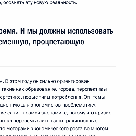
, осознать эту новую реальность.
ремя. И мы должны использовать
 Георге Ивановым
2
временную, процветающую
ом заседании Петербургского
5
форума
 В этом году он сильно ориентирован
 такие как образование, города, перспективы
нергетике, новые типы потребления. Эти темы
иционную для экономистов проблематику.
ие сдвиг в самой экономике, потому что кризис
енарном заседании
5
28м
сигнал переосмыслить наши традиционные
кономического форума
 что моторами экономического роста во многом