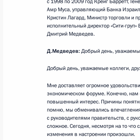
с 1998 по 2009 год Крейг Барретт, Ге
Эльвирой Набиуллиной
Амр Муса, управляющий Банка Израил
Кристин Лагард, Министр торговли и
17 июня 2010 года, 15:00
Московская облас
исполнительный директор «Сити-груп»
Дмитрий Медведев.
16 июня 2010 года, среда
Д.Медведев:
Добрый день, уважаемые
Совещание по вопросам бюджетно
Добрый день, уважаемые коллеги, дру
16 июня 2010 года, 16:00
Московская облас
Мне доставляет огромное удовольстви
экономическом форуме. Конечно, нам о
15 июня 2010 года, вторник
повышенный интерес. Причины понятны,
помню, мы обменивались впечатлениям
Встреча с председателем правлени
с руководителями правительств, с ру
Алексеем Миллером
сложное. Сегодня, несмотря на то что
15 июня 2010 года, 20:30
Московская облас
изменения в настроении произошли.