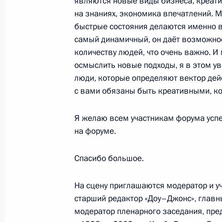
являются новые виды бизнеса, креати
18 июня 2010 года, 12:00
Санкт-Петербург
на знаниях, экономика впечатлений. М
быстрые состояния делаются именно в
самый динамичный, он даёт возможно
Интервью американской газете «Уо
количеству людей, что очень важно. И
18 июня 2010 года, 01:00
осмыслить новые подходы, я в этом уве
люди, которые определяют вектор дейс
с вами обязаны быть креативными, к
17 июня 2010 года, четверг
Я желаю всем участникам форума успе
Рабочая встреча с Министром об
на форуме.
и новым руководителем Рособорон
Синиковой
Спасибо большое.
17 июня 2010 года, 16:30
Московская облас
На сцену приглашаются модератор и уч
старший редактор «Доу–Джонс», главны
модератор пленарного заседания, пре
Рабочая встреча с Министром эко