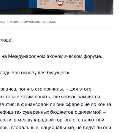
ии Комиссии
11
8м
ому развитию экономики
родном экономическом форуме.
пода!
ге на Международном экономическом форуме.
ладывая основу для будущего».
ародных инновационных
3
изиса, понять его причины, – для этого,
ы также хотим понять, где сейчас находятся
вития: в финансовой ли они сфере с не до конца
дефицитах суверенных бюджетов с дилеммой –
алоги, в международной торговле, в валютной
создания туристического
1
5м
ры, глобальные, национальные, не ведут ли они