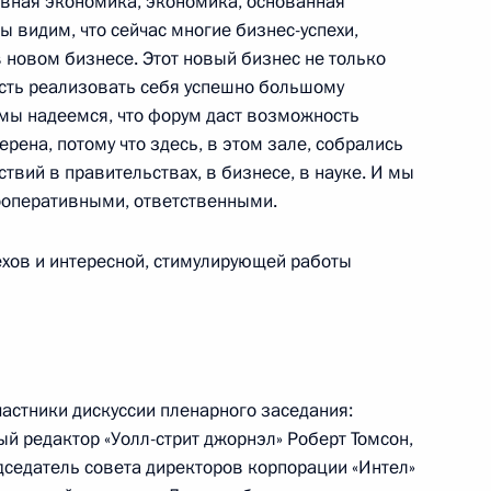
вная экономика, экономика, основанная
ы видим, что сейчас многие бизнес-успехи,
 новом бизнесе. Этот новый бизнес не только
сть реализовать себя успешно большому
лл-стрит джорнэл»
3
 мы надеемся, что форум даст возможность
рена, потому что здесь, в этом зале, собрались
твий в правительствах, в бизнесе, в науке. И мы
ооперативными, ответственными.
хов и интересной, стимулирующей работы
ороны Анатолием Сердюковым
1
поставки Надеждой
ть, Горки
астники дискуссии пленарного заседания:
й редактор «Уолл-стрит джорнэл» Роберт Томсон,
дседатель совета директоров корпорации «Интел»
номического развития
1