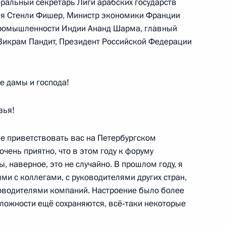
неральный секретарь Лиги арабских государств
я Стенли Фишер, Министр экономики Франции
 промышленности Индии Ананд Шарма, главный
ть, Горки
 Викрам Пандит, Президент Российской Федерации
 дамы и господа!
й политики
5
зья!
ть, Горки
е приветствовать вас на Петербургском
чень приятно, что в этом году к форуму
 наверное, это не случайно. В прошлом году, я
и с коллегами, с руководителями других стран,
я компании «Газпром»
1
ководителями компаний. Настроение было более
 сложности ещё сохраняются, всё‑таки некоторые
ть, Горки