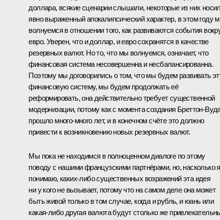
доллара, всякие сценарии слышали, некоторые из них носи
явно выраженный апокалипсический характер, в этом году 
волнуемся в отношении того, как развиваются события вокр
евро. Уверен, что и доллар, и евро сохранятся в качестве
резервных валют. Но то, что мы волнуемся, означает, что
финансовая система несовершенна и несбалансированна.
Поэтому мы договорились о том, что мы будем развивать эт
финансовую систему, мы будем продолжать её
реформировать, она действительно требует существенной
модернизации, потому как с момента создания Бреттон-Вуд
прошло много-много лет, и в конечном счёте это должно
привести к возникновению новых резервных валют.
Мы пока не находимся в полноценном диалоге по этому
поводу с нашими французскими партнёрами, но, насколько 
понимаю, каких‑либо существенных возражений эта идея
ни у кого не вызывает, потому что на самом деле она может
быть живой только в том случае, когда и рубль, и юань или
какая‑либо другая валюта будут столько же привлекательн