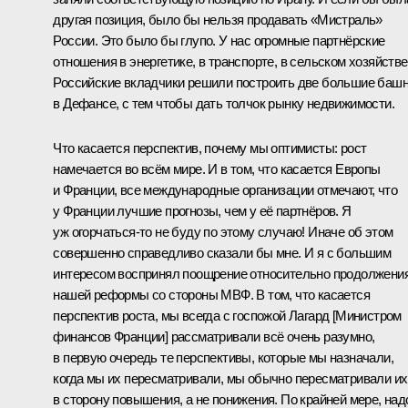
другая позиция, было бы нельзя продавать «Мистраль»
России. Это было бы глупо. У нас огромные партнёрские
отношения в энергетике, в транспорте, в сельском хозяйстве
Российские вкладчики решили построить две большие баш
в Дефансе, с тем чтобы дать толчок рынку недвижимости.
Что касается перспектив, почему мы оптимисты: рост
намечается во всём мире. И в том, что касается Европы
и Франции, все международные организации отмечают, что
у Франции лучшие прогнозы, чем у её партнёров. Я
уж огорчаться‑то не буду по этому случаю! Иначе об этом
совершенно справедливо сказали бы мне. И я с большим
интересом воспринял поощрение относительно продолжени
нашей реформы со стороны МВФ. В том, что касается
перспектив роста, мы всегда с госпожой Лагард [Министром
финансов Франции] рассматривали всё очень разумно,
в первую очередь те перспективы, которые мы назначали,
когда мы их пересматривали, мы обычно пересматривали их
в сторону повышения, а не понижения. По крайней мере, над