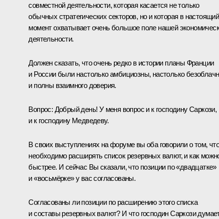
совместной деятельности, которая касается не только
обычных стратегических секторов, но и которая в настоящи
момент охватывает очень большое поле нашей экономичес
деятельности.
Должен сказать, что очень редко в истории планы Франции
и России были настолько амбициозны, настолько безоблач
и полны взаимного доверия.
Вопрос:
Добрый день! У меня вопрос и к господину Саркози,
и к господину Медведеву.
В своих выступлениях на форуме вы оба говорили о том, чт
необходимо расширять список резервных валют, и как можн
быстрее. И сейчас Вы сказали, что позиции по «двадцатке»
и «восьмёрке» у вас согласованы.
Согласованы ли позиции по расширению этого списка
и составы резервных валют? И что господин Саркози думае