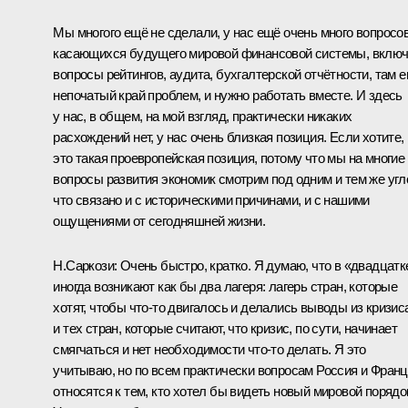
Мы многого ещё не сделали, у нас ещё очень много вопросов
касающихся будущего мировой финансовой системы, вклю
вопросы рейтингов, аудита, бухгалтерской отчётности, там 
непочатый край проблем, и нужно работать вместе. И здесь
у нас, в общем, на мой взгляд, практически никаких
расхождений нет, у нас очень близкая позиция. Если хотите,
это такая проевропейская позиция, потому что мы на многие
вопросы развития экономик смотрим под одним и тем же угл
что связано и с историческими причинами, и с нашими
ощущениями от сегодняшней жизни.
Н.Саркози:
Очень быстро, кратко. Я думаю, что в «двадцатк
иногда возникают как бы два лагеря: лагерь стран, которые
хотят, чтобы что‑то двигалось и делались выводы из кризис
и тех стран, которые считают, что кризис, по сути, начинает
смягчаться и нет необходимости что‑то делать. Я это
учитываю, но по всем практически вопросам Россия и Фран
относятся к тем, кто хотел бы видеть новый мировой порядо