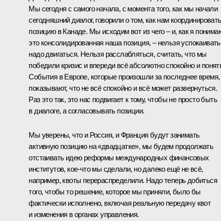
Мы сегодня с самого начала, с момента того, как мы начали
сегодняшний диалог, говорили о том, как нам координироват
позицию в Канаде. Мы исходим вот из чего – и, как я понима
это консолидированная наша позиция, – нельзя успокаивать
надо двигаться. Нельзя расслабляться, считать, что мы
победили кризис и впереди всё абсолютно спокойно и понят
События в Европе, которые произошли за последнее время,
показывают, что не всё спокойно и всё может развернуться.
Раз это так, это нас подвигает к тому, чтобы не просто быть
в диалоге, а согласовывать позиции.
Мы уверены, что и Россия, и Франция будут занимать
активную позицию на «двадцатке», мы будем продолжать
отстаивать идею реформы международных финансовых
институтов, кое‑что мы сделали, но далеко ещё не всё,
например, квоты перераспределили. Надо теперь добиться
того, чтобы то решение, которое мы приняли, было бы
фактически исполнено, включая реальную передачу квот
и изменения в органах управления.