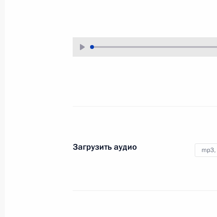
24 июня 2010 года
Аудио, 47 мин.
Загрузить аудио
mp3,
Совместная пресс-
конференция с Президентом
Франции Николя Саркози