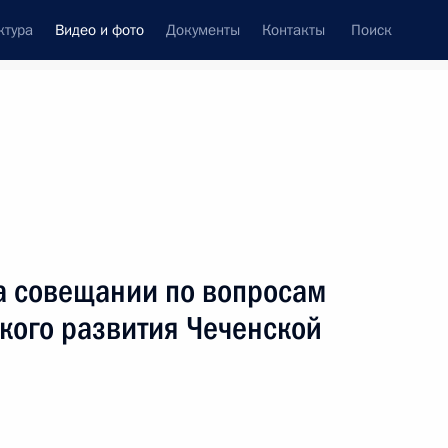
ктура
Видео и фото
Документы
Контакты
Поиск
си
ия, встречи
Встречи со СМИ
июнь, 2010
ть следующие материалы
а совещании по вопросам
кого развития Чеченской
Кремниевая долина
впечатляет и вдохновляет