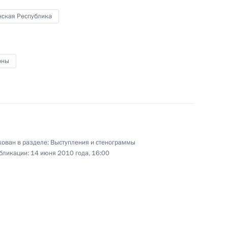
нская Республика
19 июня 2010 года
Аудио, 11 мин.
оны
ован в разделе:
Выступления и стенограммы
бликации:
14 июня 2010 года, 16:00
Встреча с представителями
международного
банковского сообщества