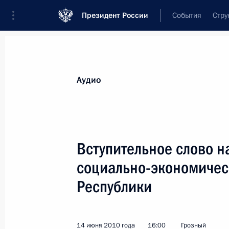
Президент России
События
Стру
Видеозаписи
Фотографии
Аудиозапи
Все материалы
Выступления
Совещан
Аудио
Показа
Вступительное слово н
социально-экономичес
Совместная пресс-
Республики
конференция по итогам
российско-американских
переговоров
14 июня 2010 года
16:00
Грозный