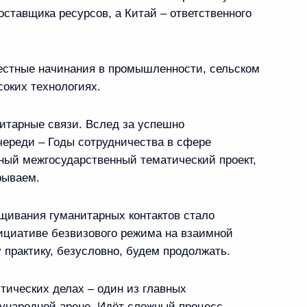
оставщика ресурсов, а Китай – ответственного
местные начинания в промышленности, сельском
ей России
17
11м
соких технологиях.
итарные связи. Вслед за успешно
череди – Годы сотрудничества в сфере
тный межгосударственный тематический проект,
рываем.
о банка развития Дилмой
7
ивания гуманитарных контактов стало
нициативе безвизового режима на взаимной
 практику, безусловно, будем продолжать.
тических делах – один из главных
тута теплотехники
17
11м
народной арене. Идёт сложный процесс