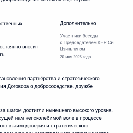
твенных наград
63
45м
Дополнительно
рственных
Участники беседы
с Председателем КНР Си
остоянно вносит
Цзиньпином
6
10м
ть
20 мая 2026 года
тановления партнёрства и стратегического
ия Договора о добрососедстве, дружбе
6
2м
за шагом достигли нынешнего высокого уровня.
сущей нам непоколебимой воле в процессе
ого взаимодоверия и стратегического