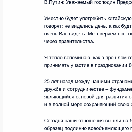
переговоров
В.Путин:
Уважаемый господин Председ
20 мая 2026 года, 10:00
Пекин
Уместно будет употребить китайскую 
говорят: не виделись день, а как бу
очень Вас видеть. Мы сверяем посто
Российско-китайские перегов
через правительства.
составе
20 мая 2026 года, 08:00
Пекин
Я тепло вспоминаю, как в прошлом г
принимать участие в праздновании 8
25 лет назад между нашими странам
Беседа с Председателем КНР
дружбе и сотрудничестве – фундаме
20 мая 2026 года, 06:40
Пекин
являющийся основой для развития с
и в полной мере сохраняющий свою 
19 мая, вторник
Сегодня наши отношения вышли на б
образец подлинно всеобъемлющего п