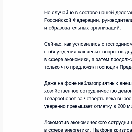
Видеообращение в преддвери
в КНР
Не случайно в составе нашей делега
19 мая 2026 года, 03:00
Москва, Кремль
Российской Федерации, руководител
и образовательных организаций.
Сейчас, как условились с господино
18 мая, понедельник
с обсуждения ключевых вопросов дву
Совещание с постоянными чл
в сфере экономики, а затем продолжи
Безопасности
только что предложил господин Пред
18 мая 2026 года, 13:45
Москва, Кремль
Даже на фоне неблагоприятных внеш
хозяйственное сотрудничество демо
Товарооборот за четверть века вырос
15 мая, пятница
уверенно превышает отметку в 200 м
Совещание по экономическим
Локомотив экономического сотруднич
15 мая 2026 года, 13:30
Москва, Кремль
в сфере энергетики. На фоне кризис