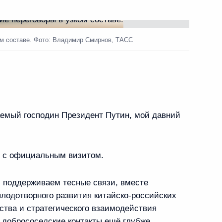
ть следующие материалы
ом составе. Фото: Владимир Смирнов, ТАСС
енами Совета
2
емый господин Президент Путин, мой давний
ого потока программы
16
й с официальным визитом.
и поддерживаем тесные связи, вместе
плодотворного развития китайско-российских
тва и стратегического взаимодействия
, добрососедские контакты ещё глубже