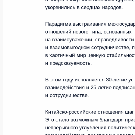
21 мая, четверг
укоренились в сердцах народов.
Церемония вручения государс
Парадигма выстраивания межгосуда
21 мая 2026 года, 17:00
Москва, Кремль
отношений нового типа, основанных
на взаимоуважении, справедливости
и взаимовыгодном сотрудничестве, п
Учения ядерных сил
в хаотичный мир ценную стабильнос
21 мая 2026 года, 16:20
Москва, Кремль
и предсказуемость.
В этом году исполняется 30-летие ус
взаимодействия и 25-летие подписан
20 мая, среда
и сотрудничестве.
Чаепитие с Си Цзиньпином
Китайско-российские отношения шаг 
20 мая 2026 года, 16:00
Пекин
Это стало возможным благодаря при
непрерывного углубления политическ