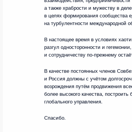
взаимодействия, предприимчивости 
Беседа с Премьером Госсове
а также храбрости и мужеству в дел
в целях формирования сообщества е
20 мая 2026 года, 13:50
Пекин
на турбулентности международной о
В настоящее время в условиях хаот
Встреча с Пэн Паем
разгул односторонности и гегемонии,
20 мая 2026 года, 11:00
Пекин
и сотрудничеству по-прежнему остаё
В качестве постоянных членов Совб
Церемония открытия Годов ро
и Россия должны с учётом долгосро
возрождения путём продвижения все
сотрудничества в области обр
более высокого качества, построить
20 мая 2026 года, 10:30
Пекин
глобального управления.
Спасибо.
Заявления для прессы по итог