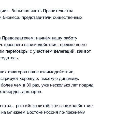
и официального визита
ции – б
о
льшая часть Правительства
и бизнеса, представители общественных
м Председателем, начнём нашу работу
стороннего взаимодействия, прежде всего
енами Совета
1
м переговоры с участием делегаций, как вот
седатель.
них факторов наше взаимодействие,
нстрирует хорошую, высокую динамику.
 более чем в 30 раз, уже несколько лет подряд
иллиардов долларов.
 вопросам
9
2м
ества – российско-китайское взаимодействие
а на Ближнем Востоке Россия по-прежнему