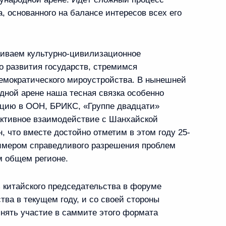
 основанного на балансе интересов всех его
аиваем культурно-цивилизационное
о развития государств, стремимся
экономического развития
демократического мироустройства. В нынешней
5
дной арене наша тесная связка особенно
цию в ООН, БРИКС, «Группе двадцати»
активное взаимодействие с Шанхайской
, что вместе достойно отметим в этом году 25-
имером справедливого разрешения проблем
го испытания ракеты
4
7м
м общем регионе.
 китайского председательства в форуме
тва в текущем году, и со своей стороны
инять участие в саммите этого формата