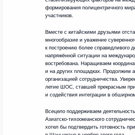
13 мая 2026 года, 17:25
Москва
формирования полицентричного мира,
участников.
Вместе с китайскими друзьями отст
12 мая, вторник
многообразие и уважение суверенног
Рабочая встреча с Министром 
к построению более справедливого 
Максимом Решетниковым
напряжённой ситуации на междунаро
востребована. Наращиваем координа
12 мая 2026 года, 20:10
Москва, Кремль
и на других площадках. Продолжим 
организацией сотрудничества. Уверен
летие ШОС, ставшей прекрасным пр
Заявление по поводу успешно
и содействия интеграции в обширно
«Сармат»
Всецело поддерживаем деятельность
12 мая 2026 года, 16:30
Москва, Кремль
Азиатско-тихоокеанского сотрудничес
хотел бы подтвердить готовность пр
в Шэньчжэне в ноябре этого года.