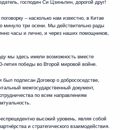
атель, господин Си Цзиньпин, дорогой друг!
поговорку – насколько нам известно, в Китае
дто минуло три осени. Мы действительно рады
янно часы и лично, и через наших помощников,
оры в расширенном
10
оду мы здесь имели возможность вместе
0-летия победы во Второй мировой войне.
и был подписан Договор о добрососедстве,
 Си Цзиньпином
5
нтальный межгосударственный документ,
отрудничества по всем направлениям
актуальность.
еспрецедентно высокий уровень, являя собой
артнёрства и стратегического взаимодействия.
1
5м