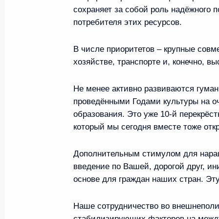
сохраняет за собой роль надёжного п
потребителя этих ресурсов.
14 мая, четверг
В числе приоритетов – крупные сов
Съезд Союза машиностроител
хозяйстве, транспорте и, конечно, вы
14 мая 2026 года, 15:00
Москва
Не менее активно развиваются гуман
проведёнными Годами культуры на о
образования. Это уже 10-й перекрёс
13 мая, среда
который мы сегодня вместе тоже отк
Встреча с Президентом Новог
Роуссефф
Дополнительным стимулом для наращ
введение по Вашей, дорогой друг, и
13 мая 2026 года, 22:15
Москва, Кремль
основе для граждан наших стран. Эту
Наше сотрудничество во внешнеполи
Посещение Московского инсти
стабилизирующих факторов на между