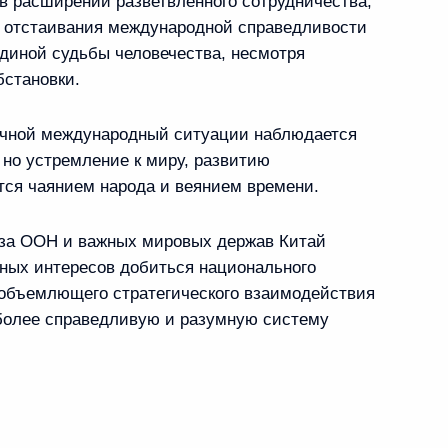
в расширении разветвлённого сотрудничества,
та КНР Ли Цяном
7
е отстаивания международной справедливости
диной судьбы человечества, несмотря
бстановки.
ичной международный ситуации наблюдается
15
11м
 но устремление к миру, развитию
тся чаянием народа и веянием времени.
еза ООН и важных мировых держав Китай
ссийско-китайского
чных интересов добиться национального
4
12м
объемлющего стратегического взаимодействия
азования
 более справедливую и разумную систему
ам российско-китайских
7
20м