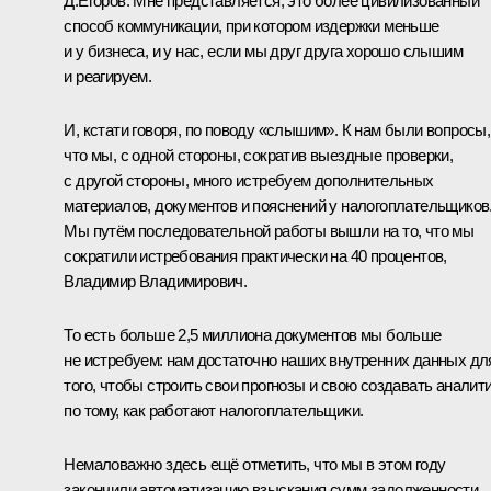
Д.Егоров:
Мне представляется, это более цивилизованный
способ коммуникации, при котором издержки меньше
и у бизнеса, и у нас, если мы друг друга хорошо слышим
и реагируем.
И, кстати говоря, по поводу «слышим». К нам были вопросы,
что мы, с одной стороны, сократив выездные проверки,
с другой стороны, много истребуем дополнительных
материалов, документов и пояснений у налогоплательщиков
Мы путём последовательной работы вышли на то, что мы
сократили истребования практически на 40 процентов,
Владимир Владимирович.
То есть больше 2,5 миллиона документов мы больше
не истребуем: нам достаточно наших внутренних данных дл
того, чтобы строить свои прогнозы и свою создавать аналит
по тому, как работают налогоплательщики.
Немаловажно здесь ещё отметить, что мы в этом году
закончили автоматизацию взыскания сумм задолженности.