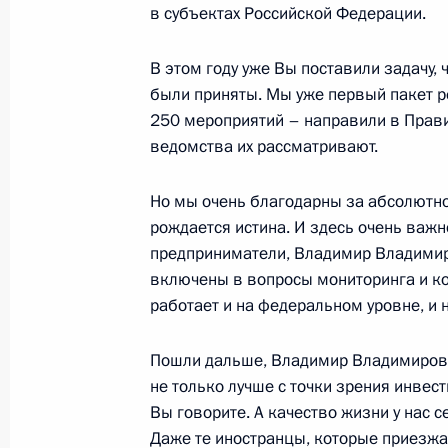
Видеоконференция с новыми объе
в субъектах Российской Федерации.
в регионах
В этом году уже Вы поставили задачу,
15 сентября 2025 года, 16:05
Москва, Крем
были приняты. Мы уже первый пакет р
250 мероприятий – направили в Прави
ведомства их рассматривают.
13 сентября 2025 года, суббота
Но мы очень благодарны за абсолютно
Открытие инфраструктурных объек
рождается истина. И здесь очень важн
13 сентября 2025 года, 16:10
Москва
предприниматели, Владимир Владимиров
включены в вопросы мониторинга и ко
работает и на федеральном уровне, и 
Владимир Путин поздравил москви
Пошли дальше, Владимир Владимирови
13 сентября 2025 года, 15:10
Москва
не только лучше с точки зрения инвест
Вы говорите. А качество жизни у нас с
Даже те иностранцы, которые приезж