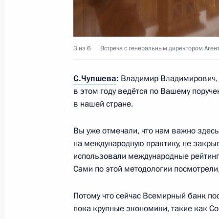
Балицким
24 сентября 2025 года, 14:10
Москва, Крем
3 из 6
Встреча с генеральным директором Агент
23 сентября 2025 года, вторник
С.Чупшева
:
Владимир Владимирович, х
Встреча с главой Луганской Народ
в этом году ведётся по Вашему поруч
Пасечником
в нашей стране.
23 сентября 2025 года, 13:45
Москва, Крем
Вы уже отмечали, что нам важно здесь
на международную практику, не закры
использовали международные рейтинги
22 сентября 2025 года, понедельн
Сами по этой методологии посмотрели
Совещание с постоянными членами
Потому что сейчас Всемирный банк пос
22 сентября 2025 года, 14:45
Москва, Крем
пока крупные экономики, такие как С