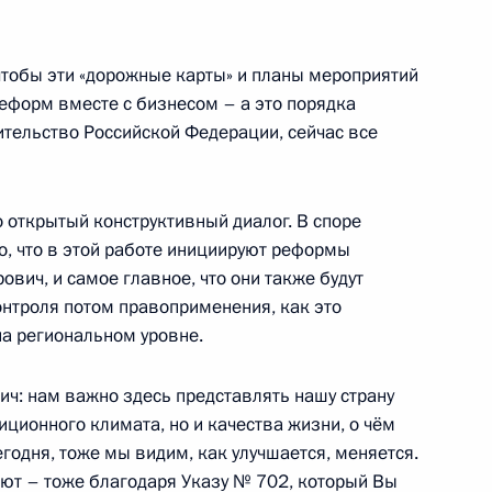
ктами Роспотребнадзора
2
53м
 чтобы эти «дорожные карты» и планы мероприятий
ль
еформ вместе с бизнесом – а это порядка
тельство Российской Федерации, сейчас все
 открытый конструктивный диалог. В споре
тов Москвы
4
12м
о, что в этой работе инициируют реформы
ич, и самое главное, что они также будут
нтроля потом правоприменения, как это
на региональном уровне.
чей с Днём города
5
11м
ч: нам важно здесь представлять нашу страну
иционного климата, но и качества жизни, о чём
егодня, тоже мы видим, как улучшается, меняется.
ают – тоже благодаря
Указу № 702
, который Вы