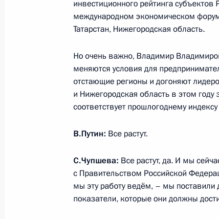
инвестиционного рейтинга субъектов 
19 сентября 2025 года, 20:00
Пермь
международном экономическом форуме
Татарстан, Нижегородская область.
Посещение ПАО «Мотовилихинские
Но очень важно, Владимир Владимиров
19 сентября 2025 года, 16:50
Пермь
меняются условия для предпринимателей
отстающие регионы и догоняют лидеров
и Нижегородская область в этом году 
соответствует прошлогоднему индексу
18 сентября 2025 года, четверг
Встреча с лидерами парламентски
В.Путин:
Все растут.
18 сентября 2025 года, 17:30
Московская об
С.Чупшева:
Все растут, да. И мы сейч
с Правительством Российской Федера
мы эту работу ведём, – мы поставили
17 сентября 2025 года, среда
показатели, которые они должны дости
Совещание с членами Правительст