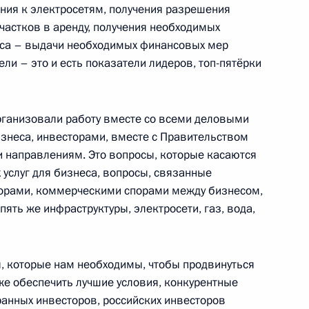
ения к электросетям, получения разрешения
ль
частков в аренду, получения необходимых
са – выдачи необходимых финансовых мер
ели – это и есть показатели лидеров, топ-пятёрки
 «Запад-2025»
17
6м
рганизовали работу вместе со всеми деловыми
знеса, инвесторами, вместе с Правительством
я область
 направлениям. Это вопросы, которые касаются
 услуг для бизнеса, вопросы, связанные
порами, коммерческими спорами между бизнесом,
ик
ять же инфраструктуры, электросети, газ, вода,
росам
6
5м
ль
, которые нам необходимы, чтобы продвинуться
же обеспечить лучшие условия, конкурентные
ранных инвесторов, российских инвесторов