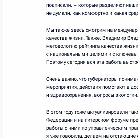
12 сентября 2025 года, пятница
подписали, – которые разделяют наши
не думали, как комфортно и какая сред
Встреча с Министром культуры Ол
12 сентября 2025 года, 21:50
Санкт-Петербу
Мы также здесь смотрим на междунаро
качества жизни. Также, Владимир Вла
методологию рейтинга качества жизн
с национальными целями и с ключевы
Пленарное заседание Форума объе
Поэтому сегодня вся эта работа выстро
12 сентября 2025 года, 21:00
Санкт-Петербу
Очень важно, что губернаторы понима
мероприятия, действия помогают в до
11 сентября 2025 года, четверг
и здравоохранения, вопросы экологии
Встреча с главой АСИ Светланой Ч
В этом году тоже актуализировали та
11 сентября 2025 года, 13:20
Москва, Крем
Федерации и на питерском форуме пре
работы с ними по управленческим пра
я уже говорила, делаем на отстающие 