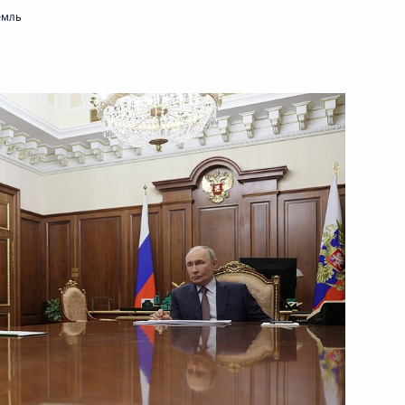
емль
ть следующие материалы
опии Абийем Ахмедом
5
ль
форума
:
25
ой области Евгением
3