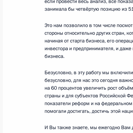
если провести весь анализ, все пока
занимала бы четвёртую позицию из 51
20 сентября 2025 года, суббота
Это нам позволило в том числе посмот
Видеообращение по случаю провед
стороны относительно других стран, к
«Интервидение»
начиная от старта бизнеса, его операци
инвестора и предпринимателя, и даже
20 сентября 2025 года, 20:30
бизнеса.
Безусловно, в эту работу мы включили
19 сентября 2025 года, пятница
безусловно, для нас это сегодня важно
на 60 процентов увеличить рост объё
Встреча с губернатором Пермског
страны и для субъектов Российской Ф
19 сентября 2025 года, 20:25
Пермь
показатели реформ и на федеральном 
помогали достигать, достичь этой нац
Заседание Военно-промышленной 
И Вы также знаете, мы ежегодно Вам