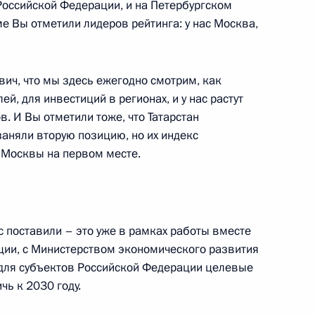
Российской Федерации, и на Петербургском
 Вы отметили лидеров рейтинга: у нас Москва,
 заводы»
16
4м
ич, что мы здесь ежегодно смотрим, как
, для инвестиций в регионах, и у нас растут
. И Вы отметили тоже, что Татарстан
заняли вторую позицию, но их индекс
 Москвы на первом месте.
х фракций
:
11
ласть, Ново-Огарёво
ас поставили – это уже в рамках работы вместе
ции, с Министерством экономического развития
 для субъектов Российской Федерации целевые
чь к 2030 году.
ва
4
48м