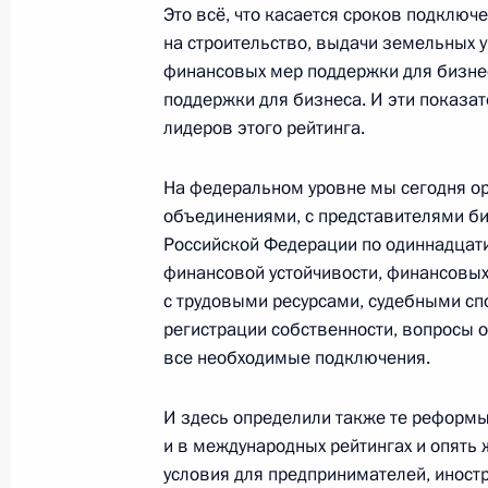
Это всё, что касается сроков подключ
17 сентября 2025 года, 16:40
Москва, Крем
на строительство, выдачи земельных у
финансовых мер поддержки для бизне
поддержки для бизнеса. И эти показат
лидеров этого рейтинга.
16 сентября 2025 года, вторник
Совместное стратегическое учение
На федеральном уровне мы сегодня о
объединениями, с представителями би
16 сентября 2025 года, 19:00
Нижегородска
Российской Федерации по одиннадцати
финансовой устойчивости, финансовых
с трудовыми ресурсами, судебными с
15 сентября 2025 года, понедельн
регистрации собственности, вопросы оп
все необходимые подключения.
Совещание по экономическим воп
15 сентября 2025 года, 17:45
Москва, Крем
И здесь определили также те реформы
и в международных рейтингах и опять 
условия для предпринимателей, иност