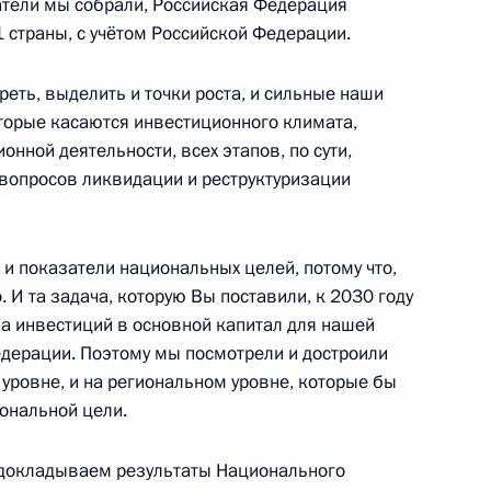
затели мы собрали, Российская Федерация
 страны, с учётом Российской Федерации.
реть, выделить и точки роста, и сильные наши
ения конкурса
1
3м
оторые касаются инвестиционного климата,
онной деятельности, всех этапов, по сути,
 вопросов ликвидации и реструктуризации
 и показатели национальных целей, потому что,
. И та задача, которую Вы поставили, к 2030 году
ма инвестиций в основной капитал для нашей
о края Дмитрием Махониным
1
едерации. Поэтому мы посмотрели и достроили
уровне, и на региональном уровне, которые бы
иональной цели.
комиссии
3
5м
 докладываем результаты Национального