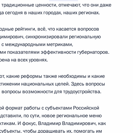
 традиционные ценности, отмечают, что они даже
а сегодня в наших городах, наших регионах.
ьгой Любимовой
2
рг
дные рейтинги, всё, что касается вопросов
димирович, синхронизировали региональную
и с международными метриками,
ми показателями эффективности губернаторов.
динённых культур
4
15м
ена на всех уровнях.
рг
ют, какие реформы также необходимы и какие
стижении национальных целей. Здесь вопросы
, вопросы возможности для трудоустройства.
упшевой
6
кой формат работы с субъектами Российской
ль
дставили, по сути, новое региональное меню
ктикам. И фокус, Владимир Владимирович, как
субъекты, чтобы доращивать их, помогать им