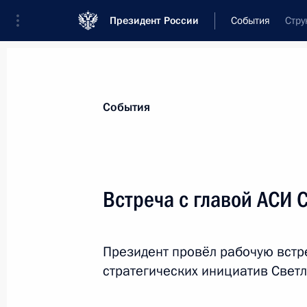
Президент России
События
Стру
Президент
Администрация
Государст
Новости
Стенограммы
Поездки
Те
События
Рубрикация материалов
Все материалы
Встреча с главой АСИ 
Послания Федеральному Собранию
Заявления по важнейшим вопросам
Президент провёл рабочую встр
Совещания, заседания, рабочие встречи
стратегических инициатив Свет
Речи и обращения