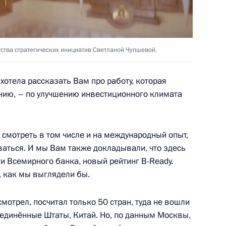
ль
ства стратегических инициатив Светланой Чупшевой.
отела рассказать Вам про работу, которая
ной Республики Леонидом
ению, – по улучшению инвестиционного климата
5
ль
 смотреть в том числе и на международный опыт,
ваться. И мы Вам также докладывали, что здесь
 Всемирного банка, новый рейтинг B-Ready.
ик
, как мы выглядели бы.
 Совета Безопасности
7
8м
мотрел, посчитал только 50 стран, туда не вошли
ль
оединённые Штаты, Китай. Но, по данным Москвы,